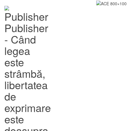
Publisher
- Când
legea
este
strâmbă,
libertatea
de
exprimare
este
deasupra