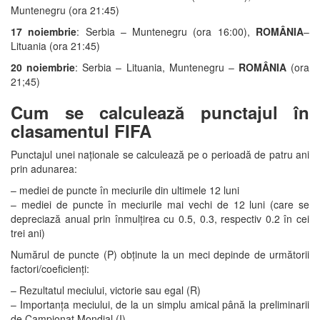
Muntenegru (ora 21:45)
17 noiembrie
: Serbia – Muntenegru (ora 16:00),
ROMÂNIA
–
Lituania (ora 21:45)
20 noiembrie
: Serbia – Lituania, Muntenegru –
ROMÂNIA
(ora
21;45)
Cum se calculează punctajul în
clasamentul FIFA
Punctajul unei naționale se calculează pe o perioadă de patru ani
prin adunarea:
– mediei de puncte în meciurile din ultimele 12 luni
– mediei de puncte în meciurile mai vechi de 12 luni (care se
depreciază anual prin înmulțirea cu 0.5, 0.3, respectiv 0.2 în cei
trei ani)
Numărul de puncte (P) obținute la un meci depinde de următorii
factori/coeficienți:
– Rezultatul meciului, victorie sau egal (R)
– Importanța meciului, de la un simplu amical până la preliminarii
de Campionat Mondial (I)