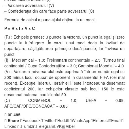
– Valoarea adversarului (V)
– Confederația din care face parte adversarul (C)
Formula de calcul a punctajului obținut la un meci:
P = R x I x V x C
(R) : Echipele primesc 3 puncte la victorie, un punct la egal și zero
puncte la înfrângere. În cazul unui meci decis la lovituri de
departajare, câștigătoarea primește două puncte, iar învinsa un
punct
(I) : Meci amical = 1.0; Preliminarii continentale = 2.5; Turneu final
continental / Cupa Confederațiilor = 3.0; Campionat Mondial = 4.0
(V) : Valoarea adversarului este exprimată într-un număr egal cu
200 minus locul ocupat de oponent în clasamentul FIFA (cel mai
recent). Excepție: liderului ierarhiei îi este întotdeauna desemnat
coeficientul 200, iar echipelor clasate sub locul 150 le este
desemnat automat coeficientul 50.
(C) : CONMEBOL = 1.0; UEFA = 0.99;
AFC/CAF/OFC/CONCACAF = 0.85
0
485
Share
Facebook
Twitter
ReddIt
WhatsApp
Pinterest
Email
Linkedin
Tumblr
Telegram
VK
Viber