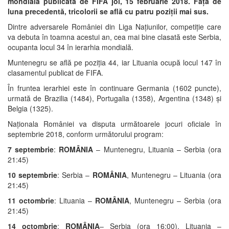
mondială publicată de FIFA joi, 15 februarie 2018. Față de
luna precedentă, tricolorii se află cu patru poziții mai sus.
Dintre adversarele României din Liga Națiunilor, competiție care
va debuta în toamna acestui an, cea mai bine clasată este Serbia,
ocupanta locul 34 în ierarhia mondială.
Muntenegru se află pe poziția 44, iar Lituania ocupă locul 147 în
clasamentul publicat de FIFA.
În fruntea ierarhiei este în continuare Germania (1602 puncte),
urmată de Brazilia (1484), Portugalia (1358), Argentina (1348) și
Belgia (1325).
Naționala României va disputa următoarele jocuri oficiale în
septembrie 2018, conform următorului program:
7 septembrie
:
ROMÂNIA
– Muntenegru, Lituania – Serbia (ora
21:45)
10 septembrie
: Serbia –
ROMÂNIA
, Muntenegru – Lituania (ora
21:45)
11 octombrie
: Lituania –
ROMÂNIA
, Muntenegru – Serbia (ora
21:45)
14 octombrie
:
ROMÂNIA
– Serbia (ora 16:00), Lituania –