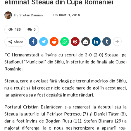
eliminat Steaua din Cupa României
On
mart. 1, 2018
By
Stefan Damian
486
0
Share
FC Hermannstadt a învins cu scorul de 3-0 (2-0) Steaua pe
Stadionul ”Municipal” din Sibiu, în sferturile de finală ale Cupei
României.
Steaua, care a evoluat fără vlagă pe terenul mocirlos din Sibiu,
nu a reuşit să îşi creeze nicio ocazie mare de gol în acest meci,
iar apărarea sa a fost depăşită în multe rânduri.
Portarul Cristian Bălgrădean s-a remarcat la debutul său la
Steaua la şuturile lui Petrişor Petrescu (7) şi Daniel Tătar (8),
dar a fost învins de Bogdan Rusu (11). Ştefan Blănaru (29) a
majorat diferenţa, la o nouă nesincronizare a apărării roş-