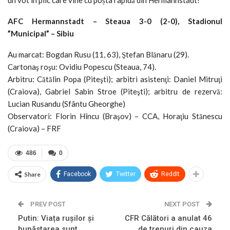
AFC Hermannstadt – Steaua 3-0 (2-0), Stadionul
”Municipal” – Sibiu
Au marcat: Bogdan Rusu (11, 63), Ştefan Blănaru (29).
Cartonaş roşu: Ovidiu Popescu (Steaua, 74).
Arbitru: Cătălin Popa (Piteşti); arbitri asistenţi: Daniel Mitruţi
(Craiova), Gabriel Sabin Stroe (Piteşti); arbitru de rezervă:
Lucian Rusandu (Sfântu Gheorghe)
Observatori: Florin Hîncu (Braşov) – CCA, Horaţiu Stănescu
(Craiova) – FRF
486
0
Share
Facebook
Twitter
ReddIt
PREV POST
NEXT POST
Putin: Viața rușilor și
CFR Călători a anulat 46
bunăstarea sunt
de trenuri din cauza