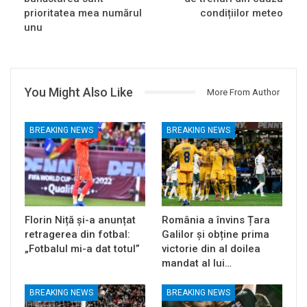
prioritatea mea numărul
condițiilor meteo
unu
You Might Also Like
More From Author
BREAKING NEWS
BREAKING NEWS
Florin Niță și-a anunțat
România a învins Țara
retragerea din fotbal:
Galilor și obține prima
„Fotbalul mi-a dat totul”
victorie din al doilea
mandat al lui…
BREAKING NEWS
BREAKING NEWS