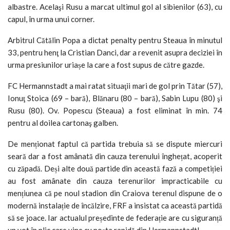
albastre. Acelaşi Rusu a marcat ultimul gol al sibienilor (63), cu
capul, în urma unui corner.
Arbitrul Cătălin Popa a dictat penalty pentru Steaua în minutul
33, pentru henţ la Cristian Danci, dar a revenit asupra deciziei în
urma presiunilor uriașe la care a fost supus de către gazde.
FC Hermannstadt a mai ratat situaţii mari de gol prin Tătar (57),
Ionuţ Stoica (69 – bară), Blănaru (80 – bară), Sabin Lupu (80) şi
Rusu (80). Ov. Popescu (Steaua) a fost eliminat în min. 74
pentru al doilea cartonaş galben.
De menționat faptul că partida trebuia să se dispute miercuri
seară dar a fost amânată din cauza terenului înghețat, acoperit
cu zăpadă. Deși alte două partide din această fază a competiției
au fost amânate din cauza terenurilor impracticabile cu
mențiunea că pe noul stadion din Craiova terenul dispune de o
modernă instalație de încălzire, FRF a insistat ca această partidă
să se joace. Iar actualul președinte de federație are cu siguranță
un vot în plic care vine cu poșta rapidă din Hermannstadt!