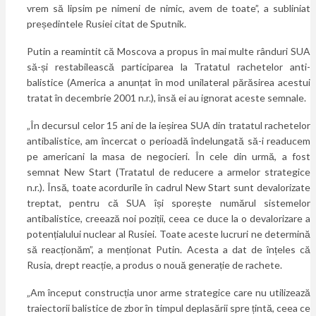
vrem să lipsim pe nimeni de nimic, avem de toate”, a subliniat
președintele Rusiei citat de Sputnik.
Putin a reamintit că Moscova a propus în mai multe rânduri SUA
să-și restabilească participarea la Tratatul rachetelor anti-
balistice (America a anunțat în mod unilateral părăsirea acestui
tratat în decembrie 2001 n.r.), însă ei au ignorat aceste semnale.
„În decursul celor 15 ani de la ieșirea SUA din tratatul rachetelor
antibalistice, am încercat o perioadă îndelungată să-i readucem
pe americani la masa de negocieri. În cele din urmă, a fost
semnat New Start (Tratatul de reducere a armelor strategice
n.r.). Însă, toate acordurile în cadrul New Start sunt devalorizate
treptat, pentru că SUA își sporește numărul sistemelor
antibalistice, creează noi poziții, ceea ce duce la o devalorizare a
potențialului nuclear al Rusiei. Toate aceste lucruri ne determină
să reacționăm”, a menționat Putin. Acesta a dat de înțeles că
Rusia, drept reacție, a produs o nouă generație de rachete.
„Am început construcția unor arme strategice care nu utilizează
traiectorii balistice de zbor în timpul deplasării spre țintă, ceea ce