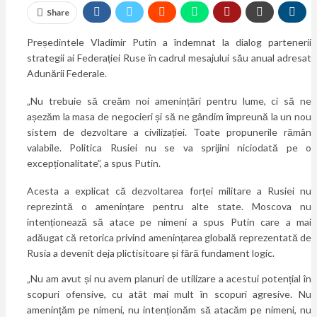
Share
Președintele Vladimir Putin a îndemnat la dialog partenerii
strategii ai Federației Ruse în cadrul mesajului său anual adresat
Adunării Federale.
„Nu trebuie să creăm noi amenințări pentru lume, ci să ne
așezăm la masa de negocieri și să ne gândim împreună la un nou
sistem de dezvoltare a civilizației. Toate propunerile rămân
valabile. Politica Rusiei nu se va sprijini niciodată pe o
excepționalitate”, a spus Putin.
Acesta a explicat că dezvoltarea forței militare a Rusiei nu
reprezintă o amenințare pentru alte state. Moscova nu
intenționează să atace pe nimeni a spus Putin care a mai
adăugat că retorica privind amenințarea globală reprezentată de
Rusia a devenit deja plictisitoare și fără fundament logic.
„Nu am avut și nu avem planuri de utilizare a acestui potențial în
scopuri ofensive, cu atât mai mult în scopuri agresive. Nu
amenințăm pe nimeni, nu intenționăm să atacăm pe nimeni, nu