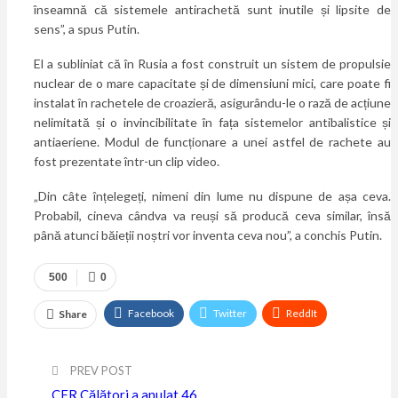
înseamnă că sistemele antirachetă sunt inutile și lipsite de
sens”, a spus Putin.
El a subliniat că în Rusia a fost construit un sistem de propulsie
nuclear de o mare capacitate și de dimensiuni mici, care poate fi
instalat în rachetele de croazieră, asigurându-le o rază de acțiune
nelimitată și o invincibilitate în fața sistemelor antibalistice și
antiaeriene. Modul de funcționare a unei astfel de rachete au
fost prezentate într-un clip video.
„Din câte înțelegeți, nimeni din lume nu dispune de așa ceva.
Probabil, cineva cândva va reuși să producă ceva similar, însă
până atunci băieții noștri vor inventa ceva nou”, a conchis Putin.
500
0
Facebook
Twitter
ReddIt
Share
WhatsApp
Pinterest
Email
PREV POST
Linkedin
Tumblr
Telegram
VK
Viber
CFR Călători a anulat 46