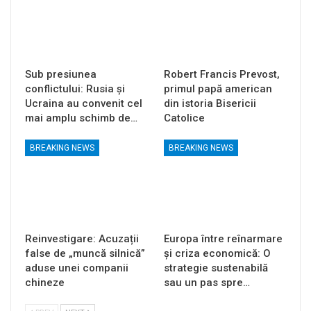
Sub presiunea
Robert Francis Prevost,
conflictului: Rusia și
primul papă american
Ucraina au convenit cel
din istoria Bisericii
mai amplu schimb de…
Catolice
BREAKING NEWS
BREAKING NEWS
Reinvestigare: Acuzații
Europa între reînarmare
false de „muncă silnică”
și criza economică: O
aduse unei companii
strategie sustenabilă
chineze
sau un pas spre…