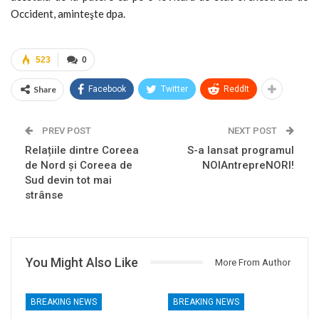
Occident, aminteşte dpa.
523
0
Share
Facebook
Twitter
ReddIt
PREV POST
NEXT POST
Relațiile dintre Coreea
S-a lansat programul
de Nord și Coreea de
NOIAntrepreNORI!
Sud devin tot mai
strânse
You Might Also Like
More From Author
BREAKING NEWS
BREAKING NEWS