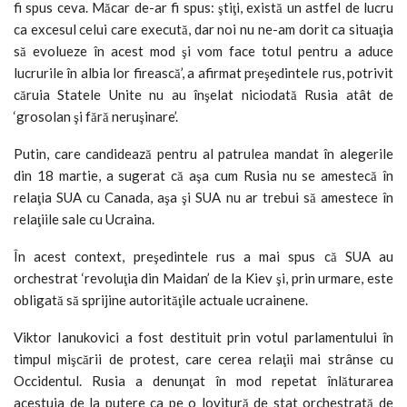
fi spus ceva. Măcar de-ar fi spus: ştiţi, există un astfel de lucru
ca excesul celui care execută, dar noi nu ne-am dorit ca situaţia
să evolueze în acest mod şi vom face totul pentru a aduce
lucrurile în albia lor firească’, a afirmat preşedintele rus, potrivit
căruia Statele Unite nu au înşelat niciodată Rusia atât de
‘grosolan şi fără neruşinare’.
Putin, care candidează pentru al patrulea mandat în alegerile
din 18 martie, a sugerat că aşa cum Rusia nu se amestecă în
relaţia SUA cu Canada, aşa şi SUA nu ar trebui să amestece în
relaţiile sale cu Ucraina.
În acest context, preşedintele rus a mai spus că SUA au
orchestrat ‘revoluţia din Maidan’ de la Kiev şi, prin urmare, este
obligată să sprijine autorităţile actuale ucrainene.
Viktor Ianukovici a fost destituit prin votul parlamentului în
timpul mişcării de protest, care cerea relaţii mai strânse cu
Occidentul. Rusia a denunţat în mod repetat înlăturarea
acestuia de la putere ca pe o lovitură de stat orchestrată de