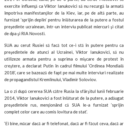
exercite influenţă ca Viktor Ianukovici să nu recurgă la armată
împotriva manifestanţilor de la Kiev, iar, pe de altă parte, au
furnizat ‘sprijin deplin’ pentru înlăturarea de la putere a fostul
preşedinte ucrainean, într-un interviu publicat miercuri şi citat
de dpa şi RIA Novosti.
SUA au cerut Rusiei să facă tot ce-i stă în putere pentru ca
preşedintele de atunci al Ucrainei, Viktor Ianukovici, să nu
utilizeze armata pentru a suprima o mişcare de protest în
creştere, a declarat Putin în cadrul filmului ‘Ordinea Mondială
2018’, care se bazează de fapt pe mai multe interviuri realizate
de propagandistul Kremlinului, Vladimir Soloviov.
La o zi după cererea SUA către Rusia la sfârşitul lunii februarie
2014, Viktor Ianukovici a fost înlăturat de la putere, a adăugat
preşedintele rus, menţionând că SUA le-a furnizat ‘sprijin
complet celor care au comis lovitura de stat’.
‘Ei bine, măcar dacă ar fi telefonat, dacă ar fi făcut ceva, dacă ar