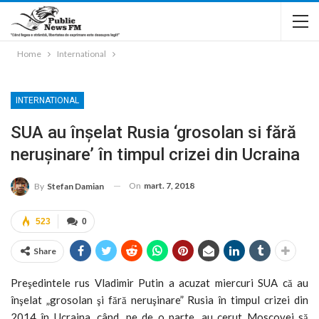
Home
International
INTERNATIONAL
SUA au înşelat Rusia ‘grosolan si fără
neruşinare’ în timpul crizei din Ucraina
On
mart. 7, 2018
By
Stefan Damian
523
0
Share
Preşedintele rus Vladimir Putin a acuzat miercuri SUA că au
înşelat „grosolan şi fără neruşinare” Rusia în timpul crizei din
2014 în Ucraina, când, pe de o parte, au cerut Moscovei să