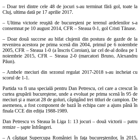
– Doar trei dintre cele 48 de jocuri s-au terminat fără gol, toate la
Cluj, ultima dată pe 17 aprilie 2017.
– Ultima victorie reuşită de bucureşteni pe terenul ardelenilor s-a
consemnat pe 10 august 2014, CFR – Steaua 0-1, gol Cristi Tănase.
– Doar două succese au bifat clujenii din postura de gazde de la
revenirea acestora pe prima scenă din 2004, primul pe 6 noiembrie
2005, CFR – Steaua 1-0 (a înscris Coroian), iar cel de-al doilea pe 1
noiembrie 2015, CFR – Steaua 2-0 (marcatori Bruno, Alexandru
Păun).
– Ambele meciuri din sezonul regulat 2017-2018 s-au incheiat cu
scorul de 1-1.
Partida va fi una specială pentru Dan Petrescu, cel care a crescut în
curtea grupării bucureştene, unde a evoluat pe prima scenă în 95 de
meciuri şi a marcat 28 de goluri, câştigând trei titluri de campion. De
asemenea, a fost component de bază în echipa care a ajuns până în
finala CCE din ediția 1988-1989.
Dan Petrescu vs Steaua în Liga 1: 13 jocuri – două victorii – patru
remize – șapte înfrângeri.
– A câştigat Supercupa României în faţa bucureştenilor, în 2015,