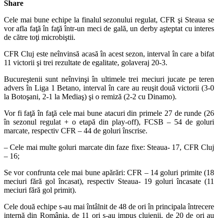
Share
Cele mai bune echipe la finalul sezonului regulat, CFR şi Steaua se
vor afla faţă în faţă într-un meci de gală, un derby aşteptat cu interes
de către toţi microbiştii.
CFR Cluj este neînvinsă acasă în acest sezon, interval în care a bifat
11 victorii şi trei rezultate de egalitate, golaveraj 20-3.
Bucureştenii sunt neînvinşi în ultimele trei meciuri jucate pe teren
advers în Liga 1 Betano, interval în care au reuşit două victorii (3-0
la Botoşani, 2-1 la Mediaş) şi o remiză (2-2 cu Dinamo).
Vor fi faţă în faţă cele mai bune atacuri din primele 27 de runde (26
în sezonul regulat + o etapă din play-off), FCSB – 54 de goluri
marcate, respectiv CFR – 44 de goluri înscrise.
– Cele mai multe goluri marcate din faze fixe: Steaua- 17, CFR Cluj
– 16;
Se vor confrunta cele mai bune apărări: CFR – 14 goluri primite (18
meciuri fără gol încasat), respectiv Steaua- 19 goluri încasate (11
meciuri fără gol primit).
Cele două echipe s-au mai întâlnit de 48 de ori în principala întrecere
internă din România, de 11 ori s-au impus clujenii, de 20 de ori au