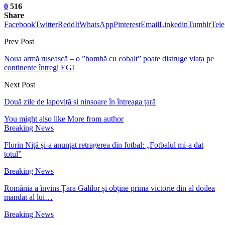
0
516
Share
Facebook
Twitter
ReddIt
WhatsApp
Pinterest
Email
Linkedin
Tumblr
Tel
Prev Post
Noua armă rusească – o ”bombă cu cobalt” poate distruge viața pe
continente întregi EGI
Next Post
Două zile de lapoviță și ninsoare în întreaga țară
You might also like
More from author
Breaking News
Florin Niță și-a anunțat retragerea din fotbal: „Fotbalul mi-a dat
totul”
Breaking News
România a învins Țara Galilor și obține prima victorie din al doilea
mandat al lui…
Breaking News