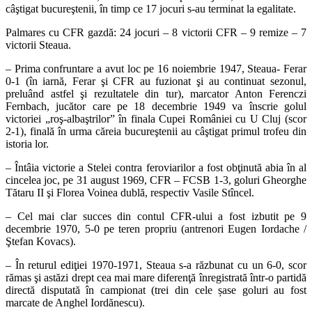
câştigat bucureştenii, în timp ce 17 jocuri s-au terminat la egalitate.
Palmares cu CFR gazdă: 24 jocuri – 8 victorii CFR – 9 remize – 7
victorii Steaua.
– Prima confruntare a avut loc pe 16 noiembrie 1947, Steaua- Ferar
0-1 (în iarnă, Ferar şi CFR au fuzionat şi au continuat sezonul,
preluând astfel şi rezultatele din tur), marcator Anton Ferenczi
Fernbach, jucător care pe 18 decembrie 1949 va înscrie golul
victoriei „roş-albaştrilor” în finala Cupei României cu U Cluj (scor
2-1), finală în urma căreia bucureştenii au câştigat primul trofeu din
istoria lor.
– Întâia victorie a Stelei contra feroviarilor a fost obţinută abia în al
cincelea joc, pe 31 august 1969, CFR – FCSB 1-3, goluri Gheorghe
Tătaru II şi Florea Voinea dublă, respectiv Vasile Stîncel.
– Cel mai clar succes din contul CFR-ului a fost izbutit pe 9
decembrie 1970, 5-0 pe teren propriu (antrenori Eugen Iordache /
Ştefan Kovacs).
– În returul ediţiei 1970-1971, Steaua s-a răzbunat cu un 6-0, scor
rămas şi astăzi drept cea mai mare diferenţă înregistrată într-o partidă
directă disputată în campionat (trei din cele șase goluri au fost
marcate de Anghel Iordănescu).