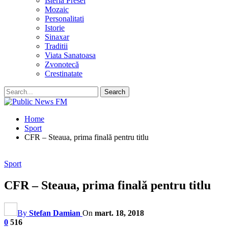
Isteria Presei
Mozaic
Personalitati
Istorie
Sinaxar
Traditii
Viata Sanatoasa
Zvonotecă
Crestinatate
Home
Sport
CFR – Steaua, prima finală pentru titlu
Sport
CFR – Steaua, prima finală pentru titlu
By
Stefan Damian
On
mart. 18, 2018
0
516