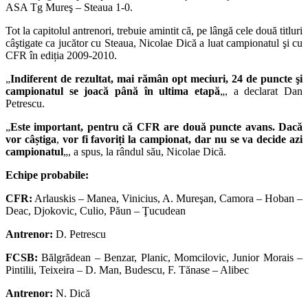
ASA Tg Mureş – Steaua 1-0.
Tot la capitolul antrenori, trebuie amintit că, pe lângă cele două titluri
câştigate ca jucător cu Steaua, Nicolae Dică a luat campionatul şi cu
CFR în ediția 2009-2010.
„
Indiferent de rezultat, mai rămân opt meciuri, 24 de puncte şi
campionatul se joacă până în ultima etapă
„, a declarat Dan
Petrescu.
„
Este important, pentru că CFR are două puncte avans. Dacă
vor câștiga
,
vor fi favoriți la campionat, dar nu se va decide azi
campionatul
„, a spus, la rândul său, Nicolae Dică.
Echipe probabile:
CFR:
Arlauskis – Manea, Vinicius, A. Mureşan, Camora – Hoban –
Deac, Djokovic, Culio, Păun – Ţucudean
Antrenor:
D. Petrescu
FCSB:
Bălgrădean – Benzar, Planic, Momcilovic, Junior Morais –
Pintilii, Teixeira – D. Man, Budescu, F. Tănase – Alibec
Antrenor:
N. Dică