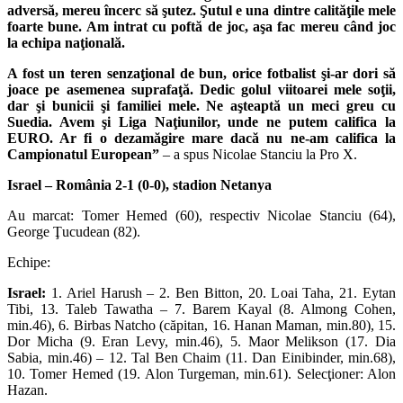
adversă, mereu încerc să şutez. Şutul e una dintre calităţile mele
foarte bune. Am intrat cu poftă de joc, aşa fac mereu când joc
la echipa naţională.
A fost un teren senzaţional de bun, orice fotbalist şi-ar dori să
joace pe asemenea suprafaţă.
Dedic golul viitoarei mele soţii,
dar şi bunicii şi familiei mele. Ne aşteaptă un meci greu cu
Suedia. Avem şi Liga Naţiunilor, unde ne putem califica la
EURO. Ar fi o dezamăgire mare dacă nu ne-am califica la
Campionatul European”
– a spus Nicolae Stanciu la Pro X.
Israel – România 2-1 (0-0), stadion Netanya
Au marcat: Tomer Hemed (60), respectiv Nicolae Stanciu (64),
George Ţucudean (82).
Echipe:
Israel:
1. Ariel Harush – 2. Ben Bitton, 20. Loai Taha, 21. Eytan
Tibi, 13. Taleb Tawatha – 7. Barem Kayal (8. Almong Cohen,
min.46), 6. Birbas Natcho (căpitan, 16. Hanan Maman, min.80), 15.
Dor Micha (9. Eran Levy, min.46), 5. Maor Melikson (17. Dia
Sabia, min.46) – 12. Tal Ben Chaim (11. Dan Einibinder, min.68),
10. Tomer Hemed (19. Alon Turgeman, min.61). Selecţioner: Alon
Hazan.