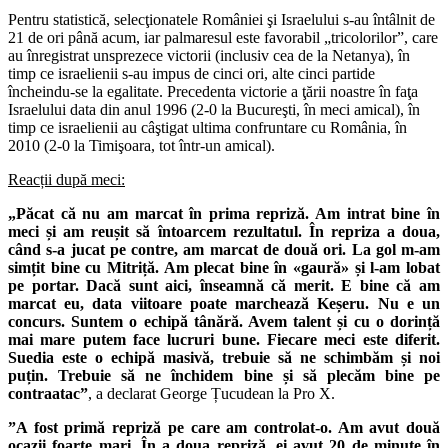
Pentru statistică, selecţionatele României şi Israelului s-au întâlnit de
21 de ori până acum, iar palmaresul este favorabil „tricolorilor”, care
au înregistrat unsprezece victorii (inclusiv cea de la Netanya), în
timp ce israelienii s-au impus de cinci ori, alte cinci partide
încheindu-se la egalitate. Precedenta victorie a ţării noastre în faţa
Israelului data din anul 1996 (2-0 la Bucureşti, în meci amical), în
timp ce israelienii au câştigat ultima confruntare cu România, în
2010 (2-0 la Timişoara, tot într-un amical).
Reacții după meci:
„Păcat că nu am marcat în prima repriză. Am intrat bine în
meci și am reușit să întoarcem rezultatul. În repriza a doua,
când s-a jucat pe contre, am marcat de două ori. La gol m-am
simțit bine cu Mitriță. Am plecat bine în «gaură» și l-am lobat
pe portar.
Dacă sunt aici, înseamnă că merit. E bine că am
marcat eu, data viitoare poate marchează Keșeru. Nu e un
concurs. Suntem o echipă tânără. Avem talent și cu o dorință
mai mare putem face lucruri bune.
Fiecare meci este diferit.
Suedia este o echipă masivă, trebuie să ne schimbăm și noi
puțin. Trebuie să ne închidem bine și să plecăm bine pe
contraatac”
, a declarat George Țucudean la Pro X.
”A fost primă repriză pe care am controlat-o. Am avut două
ocazii foarte mari. În a doua repriză, ei avut 20 de minute în