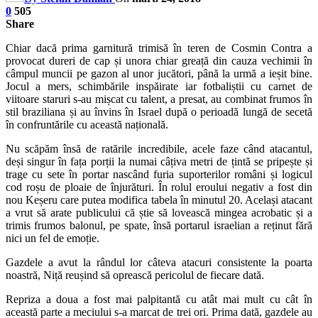
0
505
Share
Chiar dacă prima garnitură trimisă în teren de Cosmin Contra a
provocat dureri de cap și unora chiar greață din cauza vechimii în
câmpul muncii pe gazon al unor jucători, până la urmă a ieșit bine.
Jocul a mers, schimbările inspăirate iar fotbaliștii cu carnet de
viitoare staruri s-au mișcat cu talent, a presat, au combinat frumos în
stil braziliana și au învins în Israel după o perioadă lungă de secetă
în confruntările cu această națională.
Nu scăpăm însă de ratările incredibile, acele faze când atacantul,
deși singur în fața porții la numai câțiva metri de țintă se pripește și
trage cu sete în portar nascând furia suporterilor români și logicul
cod roșu de ploaie de înjurături. În rolul eroului negativ a fost din
nou Keșeru care putea modifica tabela în minutul 20. Același atacant
a vrut să arate publicului că știe să lovească mingea acrobatic și a
trimis frumos balonul, pe spate, însă portarul israelian a reținut fără
nici un fel de emoție.
Gazdele a avut la rândul lor câteva atacuri consistente la poarta
noastră, Niță reușind să oprească pericolul de fiecare dată.
Repriza a doua a fost mai palpitantă cu atât mai mult cu cât în
această parte a meciului s-a marcat de trei ori. Prima dată, gazdele au