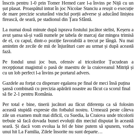
înscris pentru 1-0 prin Tomer Hemed care l-a învins pe Niță cu un
șut plasat. Proaspătul intrat în joc Nicolae Stanciu a reușit o execuție
de mare precizie scuturând vinclul porții adverse și aducând liniștea
firească, de seară, pe stadionul din Țara Sfântă.
La numai două minute după isprava fostului jucător stelist, Keșeru a
avut șansa să-și vadă numele pe tabela de marcaj dar mingea trimisă
de el, cu capul, dintr-o poziție favorabilă a trecut pe lângă. Nu mai
amintim de zecile de mii de înjurături care au urmat și după această
fază.
Pe fondul unui joc bun, ofensiv al tricolorilor Țucudean a
recepționat magistral o pasă de maestru de la craioveanul Mitriță și
cu un lob perfect l-a învins pe portarul advers.
Gazdele au forțat cu disperare egalarea pe final de meci însă puțina
șansă combinată cu precizia apărării noastre au făcut ca scorul final
să fie 2-1 pentru România.
Per total e bine, tinerii jucători au făcut diferența ca să folosim
această stupidă expresie din fotbalul nostru. Urmează peste câteva
zile un examen mult mai dificil, cu Suedia, la Craiova unde tricolorii
trebuie să facă dovada bunei evoluții din meciul disputat în această
seară. Și dacă vom evolua la fel de bine putem să spunem, vorba
unui hit La Familia, Zilele însorite nu sunt departe…