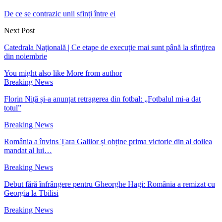
De ce se contrazic unii sfinți între ei
Next Post
Catedrala Naţională | Ce etape de execuţie mai sunt până la sfinţirea
din noiembrie
You might also like
More from author
Breaking News
Florin Niță și-a anunțat retragerea din fotbal: „Fotbalul mi-a dat
totul”
Breaking News
România a învins Țara Galilor și obține prima victorie din al doilea
mandat al lui…
Breaking News
Debut fără înfrângere pentru Gheorghe Hagi: România a remizat cu
Georgia la Tbilisi
Breaking News