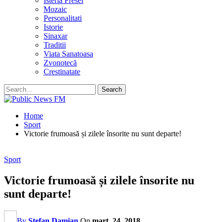
Isteria Presei
Mozaic
Personalitati
Istorie
Sinaxar
Traditii
Viata Sanatoasa
Zvonotecă
Crestinatate
Home
Sport
Victorie frumoasă și zilele însorite nu sunt departe!
Sport
Victorie frumoasă și zilele însorite nu
sunt departe!
By
Stefan Damian
On
mart. 24, 2018