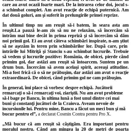
care au avut ocazii foarte mari. De la intrarea celor doi, jocul s-
a schimbat complet. Am avut reacţie de echipă puternică. Am
dat două goluri, am şi suferit în prelungirile primei reprize.
În ultimul timp nu am reuşit să-i batem, în seara asta am
reuşit.La pauză le-am zis să nu ne relaxăm, să încercăm să
intrăm mai bine decât în prima repriză şi să încercăm să dăm
noi primii gol. Ei au avut câteva schimbări inspirate, n-am ştiut
să ne aşezăm în teren prin schimbărilor lor. După care, prin
intrările lui Mitriţă şi Stanciu s-au schimbat lucrurile. Trebuie
să vedem şi lucrurile pozitive: România, de obicei, pierde când
primim gol, dar astăzi am reuşit să întoarcem. Suntem pe un
drum bun. Încercăm să avem acelaşi spirit, aceeaşi atitudine.
Mi-a fost frică că o să ne prăbuşim, dar astăzi am avut o reacţie
extraordinară. De obicei, când primim gol ne cam prăbuşim.
În general, îmi place să vorbesc despre echipă. Jucătorii
remarcaţi o să-i remarcaţi voi, ziariştii. Nu am avut probleme
să-l bage pe Bancu, în ultima lună a fost unul dintre cei mai
buni şi constanţi jucători de la Craiova. Aveam nevoie de
incursiunile lui. Pentru mine, Bancu a făcut un meci bun şi mă
bucur pentru el”,
a declarat Cosmin Contra pentru Pro X.
„Mă bucur că am reuşit să câştigăm. Era important pentru
moralul nostru. Când am mingea la 20 de metri de poarta