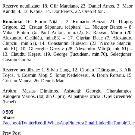
Rezerve neutilizate: 18. Ofir Marciano, 23. Daniel Amos, 3. Maor
Kandil, 4. Tal Kahila, 14. Dor Peretz, 22. Oren Biton.
România:
16. Florin Niţă – 2. Romario Benzar, 21. Dragoş
Grigore, 22. Crstian Săpunaru (căpitan), 11. Nicuşor Bancu – 8.
Mihai Pintilii (6. Paul Anton, min.72),18. Răzvan Marin (20.
Alexandru Cicâldău, min.83) – 17. Ciprian Deac (7. Alexandru
Chipciu, min.61), 14. Constantin Budescu (23. Nicolae Stanciu,
min.61), 10. Gheorghe Grozav (28. Alexandru Mitriţă, min.61) –
13. Claudiu Keşeru (19. George Ţucudean, min.70). Selecţioner:
Cosmin Contra.
Rezerve neutilizate: 1. Silviu Lung, 12. Ciprian Tătăruşanu, 3. Alin
Toşca, 4. Cosmin Moţi, 5. Ionuţ Nedelcearu, 9. Dorin Rotariu, 15.
Cristian Manea, 26. Dennis Man.
Arbitru: Masias Dimitrios. Asistenţi: Georgiu Charalampos,
Kalogeru Marios. (toţi din Cipru). Al patrulea oficial: Orel Greenfeld
(Israel).
0
505
Share
Facebook
Twitter
ReddIt
WhatsApp
Pinterest
Email
Linkedin
Tumblr
Tel
Prev Post