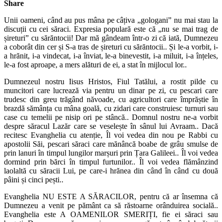
Share
Unii oameni, când au pus mâna pe câțiva „gologani” nu mai stau la
discuții cu cei săraci. Expresia populară este că „nu se mai trag de
șireturi” cu sărăntocii! Dar mă gândeam într-o zi că iată, Dumnezeu
a coborât din cer și S-a tras de șireturi cu sărăntocii.. Și le-a vorbit, i-
a hrănit, i-a vindecat, i-a înviat, le-a binevestit, i-a miluit, i-a înțeles,
le-a fost aproape, a mers alături de ei, a stat în mijlocul lor..
Dumnezeul nostr
u Iisus Hristos, Fiul Tatălui, a rostit pilde cu
muncitori care lucrează via pentru un dinar pe zi, cu pescari care
trudesc din greu trăgând năvoade, cu agricultori care împrăștie în
brazdă sămânța cu mâna goală, cu zidari care construiesc turnuri sau
case cu temelii pe nisip ori pe stâncă.. Domnul nostru ne-a vorbit
despre săracul Lazăr care se veselește în sânul lui Avraam.. Dacă
recitesc Evanghelia cu atenție, Îl voi vedea din nou pe Rabbi cu
apostolii Săi, pescari săraci care mănâncă boabe de grâu smulse de
prin lanuri în timpul lungilor marșuri prin Țara Galileei.. Îl voi vedea
dormind prin bărci în timpul furtunilor.. Îl voi vedea flămânzind
laolaltă cu săracii Lui, pe care-i hrănea din când în când cu două
pâini și cinci pești..
Evanghelia NU ESTE A SĂRACILOR, pentru că ar însemna că
Dumnezeu a venit pe pământ ca să răstoarne orânduirea socială..
Evanghelia este A OAMENILOR SMERIȚI, fie ei săraci sau