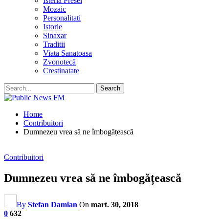
Isteria Presei
Mozaic
Personalitati
Istorie
Sinaxar
Traditii
Viata Sanatoasa
Zvonotecă
Crestinatate
Home
Contribuitori
Dumnezeu vrea să ne îmbogățească
Contribuitori
Dumnezeu vrea să ne îmbogățească
By
Stefan Damian
On
mart. 30, 2018
0
632