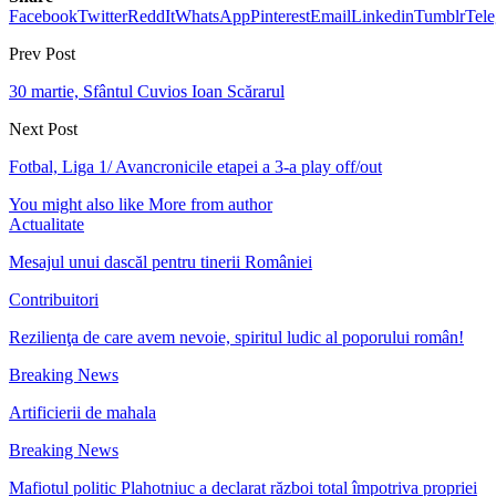
Facebook
Twitter
ReddIt
WhatsApp
Pinterest
Email
Linkedin
Tumblr
Tel
Prev Post
30 martie, Sfântul Cuvios Ioan Scărarul
Next Post
Fotbal, Liga 1/ Avancronicile etapei a 3-a play off/out
You might also like
More from author
Actualitate
Mesajul unui dascăl pentru tinerii României
Contribuitori
Rezilienţa de care avem nevoie, spiritul ludic al poporului român!
Breaking News
Artificierii de mahala
Breaking News
Mafiotul politic Plahotniuc a declarat război total împotriva propriei