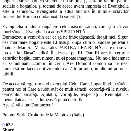
bogați. Dar se pare că smerenia nu se prea găsește în rândul păturii
sociale a bogaților, și tocmai de aceea avem impresia că Evanghelia
este a săracilor.. Evanghelia a adus bucurie în inimile sclavilor
Imperiului Roman condamnați la suferință.
Evanghelia a adus mângâiere celor născuți săraci, care știu că vor
muri săraci.. Evanghelia a adus SPERANȚĂ..
Dumnezeu a venit din cer ca să ne îmbogățească, dragii mei. Sigur,
cea mai mare bogăție este El Însuși, după cum o lăudase pe Maria
înaintea Martei: „Maria a ales PARTEA CEA BUNĂ, care nu se va
lua de la dânsa”, adică Îl alesese pe El. Dar El are în cerurile
cerurilor bogății cum nimeni nu-și poate imagina.. Nu ne-a îndemnat
El să adunăm „comori în cer”? Are Domnul comori să ne dea,
numai să ne facem noi vrednici ca să le primim, împlinind porunca
iubirii..
De aceea vă rog: urmând exemplul Celui Care, bogat fiind, a sărăcit
pentru noi și Care a iubit atât de mult săracii, coborâți-vă la nivelul
oamenilor amărâți. Ajutați-i, vorbiți-le, respectați-i. Renunțați la
mentalitatea aceasta lumească plină de trufie.
Așa să vă ajute Dumnezeu!
Preotul
Sorin Croitoru
de la Mantova (Italia)
0
632
Share