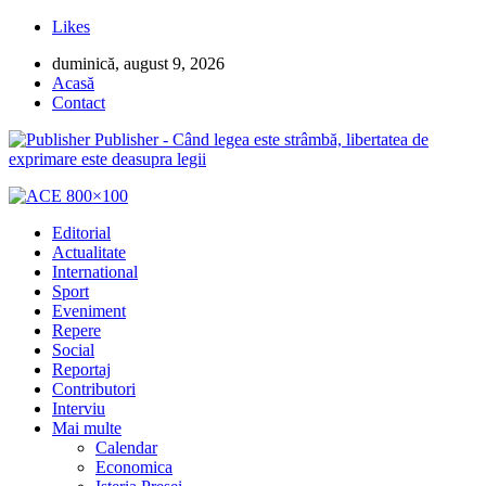
Likes
duminică, august 9, 2026
Acasă
Contact
Publisher - Când legea este strâmbă, libertatea de
exprimare este deasupra legii
Editorial
Actualitate
International
Sport
Eveniment
Repere
Social
Reportaj
Contributori
Interviu
Mai multe
Calendar
Economica