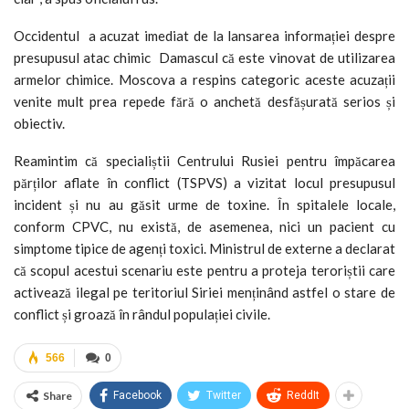
Occidentul a acuzat imediat de la lansarea informației despre
presupusul atac chimic Damascul că este vinovat de utilizarea
armelor chimice. Moscova a respins categoric aceste acuzații
venite mult prea repede fără o anchetă desfășurată serios și
obiectiv.
Reamintim că specialiștii Centrului Rusiei pentru împăcarea
părților aflate în conflict (TSPVS) a vizitat locul presupusul
incident și nu au găsit urme de toxine. În spitalele locale,
conform CPVC, nu există, de asemenea, nici un pacient cu
simptome tipice de agenți toxici. Ministrul de externe a declarat
că scopul acestui scenariu este pentru a proteja teroriștii care
activează ilegal pe teritoriul Siriei menținând astfel o stare de
conflict și groază în rândul populației civile.
566
0
Share
Facebook
Twitter
ReddIt