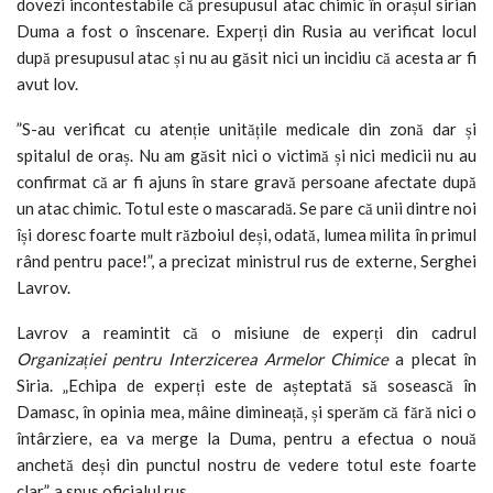
dovezi incontestabile că presupusul atac chimic în orașul sirian
Duma a fost o înscenare. Experți din Rusia au verificat locul
după presupusul atac și nu au găsit nici un incidiu că acesta ar fi
avut lov.
”S-au verificat cu atenție unitățile medicale din zonă dar și
spitalul de oraș. Nu am găsit nici o victimă și nici medicii nu au
confirmat că ar fi ajuns în stare gravă persoane afectate după
un atac chimic. Totul este o mascaradă. Se pare că unii dintre noi
își doresc foarte mult războiul deși, odată, lumea milita în primul
rând pentru pace!”, a precizat ministrul rus de externe, Serghei
Lavrov.
Lavrov a reamintit că o misiune de experți din cadrul
Organizației pentru Interzicerea Armelor Chimice
a plecat în
Siria. „Echipa de experți este de așteptată să sosească în
Damasc, în opinia mea, mâine dimineață, și sperăm că fără nici o
întârziere, ea va merge la Duma, pentru a efectua o nouă
anchetă deși din punctul nostru de vedere totul este foarte
clar”, a spus oficialul rus.