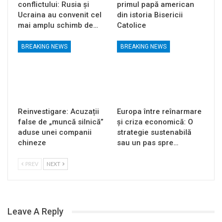
conflictului: Rusia și
primul papă american
Ucraina au convenit cel
din istoria Bisericii
mai amplu schimb de…
Catolice
BREAKING NEWS
BREAKING NEWS
Reinvestigare: Acuzații
Europa între reînarmare
false de „muncă silnică”
și criza economică: O
aduse unei companii
strategie sustenabilă
chineze
sau un pas spre…
PREV
NEXT
Leave A Reply