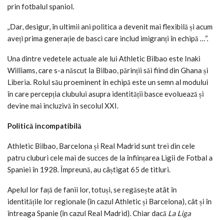
prin fotbalul spaniol
.
„Dar, desigur, în ultimii ani politica a devenit mai flexibilă și acum
aveți prima generație de basci care includ imigranți în echipă …”.
Una dintre vedetele actuale ale lui Athletic Bilbao este Inaki
Williams, care s-a născut la Bilbao, părinții săi fiind din Ghana și
Liberia.
Rolul său proeminent în echipă este un semn al modului
în care percepția clubului asupra identității basce evoluează și
devine mai incluzivă în secolul XXI.
Politică incompatibilă
Athletic Bilbao, Barcelona și Real Madrid sunt trei din cele
patru cluburi cele mai de succes de la înființarea Ligii de Fotbal a
Spaniei în 1928. Împreună, au câștigat 65 de titluri.
Apelul lor față de fanii lor, totuși, se regăsește atât în
identitățile lor regionale (în cazul Athletic și Barcelona), cât și în
întreaga Spanie (în cazul Real Madrid).
Chiar dacă
La Liga