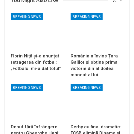
You Might Also Like
All
BREAKING NEWS
BREAKING NEWS
Florin Niță și-a anunțat
România a învins Țara
retragerea din fotbal:
Galilor și obține prima
„Fotbalul mi-a dat totul”
victorie din al doilea
mandat al lui…
BREAKING NEWS
BREAKING NEWS
Debut fără înfrângere
Derby cu final dramatic:
pentru Gheorghe Hagi:
FCSB elimină Dinamo și