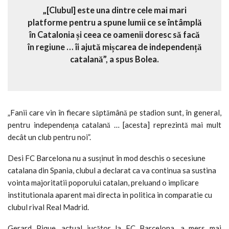
„[Clubul] este una dintre cele mai mari
platforme pentru a spune lumii ce se întâmplă
în Catalonia și ceea ce oamenii doresc să facă
în regiune … îi ajută mișcarea de independență
catalană”, a spus Bolea.
„Fanii care vin în fiecare săptămână pe stadion sunt, în general,
pentru independența catalană … [acesta] reprezintă mai mult
decât un club pentru noi”.
Desi FC Barcelona nu a susținut în mod deschis o secesiune
catalana din Spania, clubul a declarat ca va continua sa sustina
vointa majoritatii poporului catalan, preluand o implicare
institutionala aparent mai directa in politica in comparatie cu
clubul rival
Real Madrid.
Gerard Pique, actual jucător la FC Barcelona, a mers mai