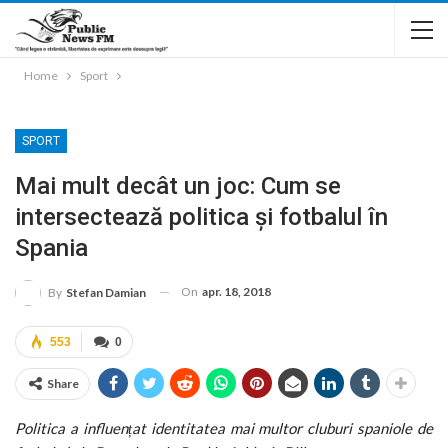
Home
Sport
SPORT
Mai mult decât un joc: Cum se
intersectează politica și fotbalul în
Spania
On
apr. 18, 2018
By
Stefan Damian
553
0
Share
Politica a influențat identitatea mai multor cluburi spaniole de