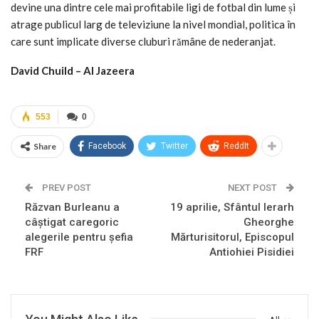
devine una dintre cele mai profitabile ligi de fotbal din lume și
atrage publicul larg de televiziune la nivel mondial, politica în
care sunt implicate diverse cluburi rămâne de nederanjat.
David Chuild – Al Jazeera
553
0
Share
Facebook
Twitter
ReddIt
PREV POST
NEXT POST
Răzvan Burleanu a
19 aprilie, Sfântul Ierarh
câștigat caregoric
Gheorghe
alegerile pentru șefia
Mărturisitorul, Episcopul
FRF
Antiohiei Pisidiei