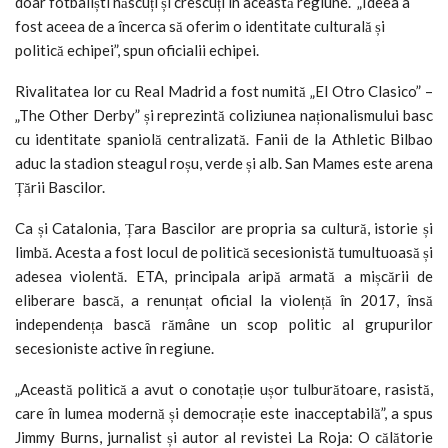
doar fotbaliști născuți și crescuți în această regiune.
„Ideea a
fost aceea de a încerca să oferim o identitate culturală și
politică echipei”, spun oficialii echipei.
Rivalitatea lor cu Real Madrid a fost numită „El Otro Clasico” –
„The Other Derby” și reprezintă coliziunea naționalismului basc
cu identitate spaniolă centralizată.
Fanii de la Athletic Bilbao
aduc la stadion steagul roșu, verde și alb. San Mames este arena
Țării Bascilor.
Ca și Catalonia, Țara Bascilor are propria sa cultură, istorie și
limbă.
Acesta a fost locul de politică secesionistă tumultuoasă și
adesea violentă.
ETA, principala aripă armată a mișcării de
eliberare bască, a renunțat oficial la violență în 2017, însă
independența bască rămâne un scop politic al grupurilor
secesioniste active în regiune.
„Această politică a avut o conotație ușor tulburătoare, rasistă,
care în lumea modernă și democrație este inacceptabilă”, a spus
Jimmy Burns, jurnalist și autor al revistei La Roja: O călătorie