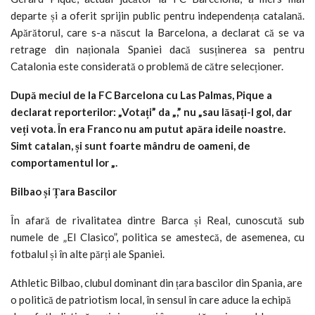
departe și a oferit sprijin public pentru independența catalană.
Apărătorul, care s-a născut la Barcelona, a declarat că se va
retrage din naționala Spaniei dacă susținerea sa pentru
Catalonia este considerată o problemă de către selecționer.
După meciul de la FC Barcelona cu Las Palmas, Pique a
declarat reporterilor: „Votați” da „,” nu „sau lăsați-l gol, dar
veți vota. În era Franco nu am putut apăra ideile noastre.
S
imt catalan, și sunt foarte mândru de oameni, de
comportamentul lor „.
Bilbao și Țara Bascilor
În afară de rivalitatea dintre Barca și Real, cunoscută sub
numele de „El Clasico”, politica se amestecă, de asemenea, cu
fotbalul și în alte părți ale Spaniei.
Athletic Bilbao, clubul dominant din țara bascilor din Spania, are
o politică de patriotism local, în sensul în care aduce la echipă