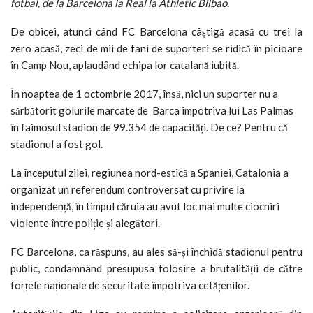
fotbal, de la Barcelona la Real la Athletic Bilbao.
De obicei, atunci când FC Barcelona câștigă acasă cu trei la
zero acasă, zeci de mii de fani de suporteri se ridică în picioare
în Camp Nou, aplaudând echipa lor catalană iubită.
În noaptea de 1 octombrie 2017, însă, nici un suporter nu a
sărbătorit golurile marcate de Barca împotriva lui Las Palmas
în faimosul stadion de 99.354 de capacități.
De ce?
Pentru că
stadionul a fost gol.
La începutul zilei, regiunea nord-estică a Spaniei, Catalonia a
organizat un referendum controversat cu privire la
independență, în timpul căruia au avut loc mai multe ciocniri
violente între poliție și alegători.
FC Barcelona, ca răspuns, au ales să-și închidă stadionul pentru
public, condamnând presupusa folosire a brutalității de către
forțele naționale de securitate împotriva cetățenilor.