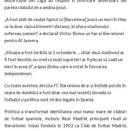
Autoritățile din Liga au respins o solicitare anterioară din
partea clubului de a amâna jocul.
„A fost atât de ciudat faptul că [Barcelona] joacă un meci în timp
ce la doar câțiva kilometri distanță, în afara stadionului
sufereau oameni”, a declarat Victor Bolea, un fan al Barcelonei
pentru Al Jazeera.
„Situația a fost teribilă la 1 octombrie … chiar dacă stadionul ar
fi fost deschis, nu cred că mulți suporteri ar fi plecat să vadă un
meci în acea zi”, a spus Bolea, care a votat în favoarea
independenței.
Cu toate acestea, decizia FC Barcelona de a-și închide porțile în
seara de duminică a fost doar cea mai recentă dovadă că
fotbalul și politica sunt strâns legate în Spania.
Politica a transformat identitatea unui număr mare de cluburi
de fotbal spaniole, inclusiv Real Madrid, principalii rivali ai
Barcelonei.
Inițial fondată în 1902 ca Club de fotbal Madrid,