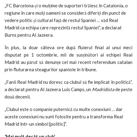
„FC Barcelona și o mulțime de suporteri trăiesc în Catalonia, o
regiune în care mulți oameni se consideră diferiți din punct de
vedere politic și cultural față de restul Spaniei … văd Real
Madrid ca echipa care reprezintă restul Spaniei”, a declarat
Burns pentru Al Jazeera
.
În plus, la doar câteva ore după fluierul final al unui meci
disputat pe 1 octombrie, mii de susținători ai echipei Real
Madrid au părut să denunțe cel mai recent referendum catalan
prin fluturarea steagurilor spaniole în tribune.
„Fanii Real Madrid nu doresc ca clubul să fie implicat în politică”,
a declarat pentru Al Jazeera Luis Camps, un
Madridista
de peste
două decenii.
„Clubul este o companie puternică cu multe conexiuni … dar
aceste conexiuni nu sunt folosite pentru a transforma Real
Madrid într-un simbol [politic]”.
‘Mai mult decât un club’