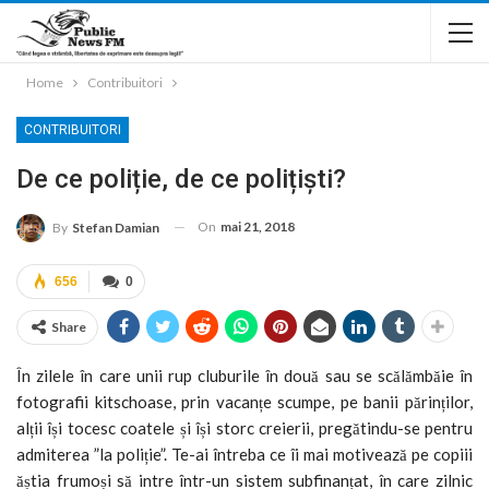
Home
Contribuitori
CONTRIBUITORI
De ce poliție, de ce polițiști?
On
mai 21, 2018
By
Stefan Damian
656
0
Share
În zilele în care unii rup cluburile în două sau se scălămbăie în
fotografii kitschoase, prin vacanțe scumpe, pe banii părinților,
alții își tocesc coatele și își storc creierii, pregătindu-se pentru
admiterea ”la poliție”. Te-ai întreba ce îi mai motivează pe copiii
ăștia frumoși să intre într-un sistem subfinanțat, în care zilnic