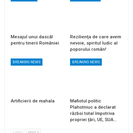
Mesajul unui dascăl
Rezilienţa de care avem
pentru tinerii României
nevoie, spiritul ludic al
poporului român!
BREAKING NEWS
BREAKING NEWS
Artificierii de mahala
Mafiotul politic
Plahotniuc a declarat
război total împotriva
propriei țări, UE, SUA…
PREV
NEXT