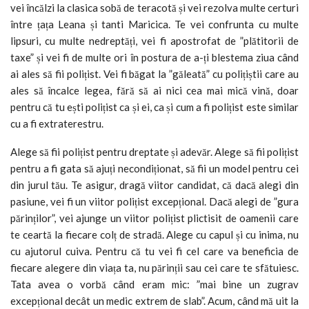
vei încălzi la clasica sobă de teracotă și vei rezolva multe certuri
între țața Leana și tanti Maricica. Te vei confrunta cu multe
lipsuri, cu multe nedreptăți, vei fi apostrofat de ”plătitorii de
taxe” și vei fi de multe ori în postura de a-ți blestema ziua când
ai ales să fii polițist. Vei fi băgat la ”găleată” cu polițiștii care au
ales să încalce legea, fără să ai nici cea mai mică vină, doar
pentru că tu ești polițist ca și ei, ca și cum a fi polițist este similar
cu a fi extraterestru.
Alege să fii polițist pentru dreptate și adevăr. Alege să fii polițist
pentru a fi gata să ajuți necondiționat, să fii un model pentru cei
din jurul tău. Te asigur, dragă viitor candidat, că dacă alegi din
pasiune, vei fi un viitor polițist excepțional. Dacă alegi de ”gura
părinților”, vei ajunge un viitor polițist plictisit de oamenii care
te ceartă la fiecare colț de stradă. Alege cu capul și cu inima, nu
cu ajutorul cuiva. Pentru că tu vei fi cel care va beneficia de
fiecare alegere din viața ta, nu părinții sau cei care te sfătuiesc.
Tata avea o vorbă când eram mic: ”mai bine un zugrav
excepțional decât un medic extrem de slab”. Acum, când mă uit la