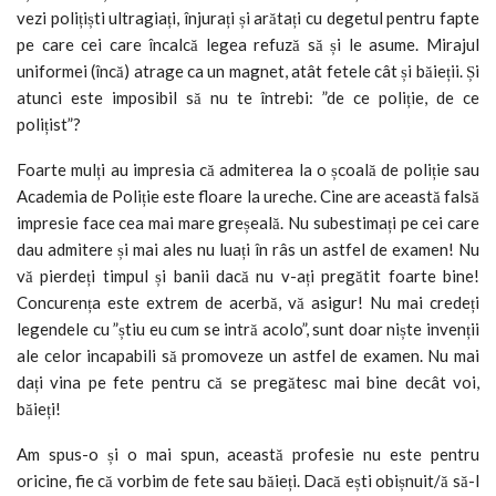
vezi polițiști ultragiați, înjurați și arătați cu degetul pentru fapte
pe care cei care încalcă legea refuză să și le asume. Mirajul
uniformei (încă) atrage ca un magnet, atât fetele cât și băieții. Și
atunci este imposibil să nu te întrebi: ”de ce poliție, de ce
polițist”?
Foarte mulți au impresia că admiterea la o școală de poliție sau
Academia de Poliție este floare la ureche. Cine are această falsă
impresie face cea mai mare greșeală. Nu subestimați pe cei care
dau admitere și mai ales nu luați în râs un astfel de examen! Nu
vă pierdeți timpul și banii dacă nu v-ați pregătit foarte bine!
Concurența este extrem de acerbă, vă asigur! Nu mai credeți
legendele cu ”știu eu cum se intră acolo”, sunt doar niște invenții
ale celor incapabili să promoveze un astfel de examen. Nu mai
dați vina pe fete pentru că se pregătesc mai bine decât voi,
băieți!
Am spus-o și o mai spun, această profesie nu este pentru
oricine, fie că vorbim de fete sau băieți. Dacă ești obișnuit/ă să-l