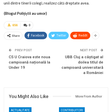
unii dintre tinerii colegi, realizez câtă dreptate avea.
(Blogul Polițiștii au umor)
656
0
Share
Facebook
Twitter
ReddIt
PREV POST
NEXT POST
CS U Craiova este noua
UBB Cluj a câștigat al
campioană națională la
doilea titlul de
Under 19
campioană universitară
a României
You Might Also Like
More From Author
ACTUALITATE
CONTRIBUITORI