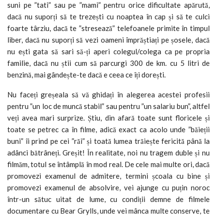
suni pe ”tati” sau pe ”mami” pentru orice dificultate apărută,
dacă nu suporți să te trezești cu noaptea în cap și să te culci
foarte târziu, dacă te ”stresează” telefoanele primite în timpul
liber, dacă nu suporți să vezi oameni împrăștiați pe șosele, dacă
nu ești gata să sari să-ți aperi colegul/colega ca pe propria
familie, dacă nu știi cum să parcurgi 300 de km. cu 5 litri de
benzină, mai gândește-te dacă e ceea ce îți dorești.
Nu faceți greșeala să vă ghidați în alegerea acestei profesii
pentru ”un loc de muncă stabil” sau pentru ”un salariu bun”, altfel
veți avea mari surprize. Știu, din afară toate sunt floricele și
toate se petrec ca în filme, adică exact ca acolo unde ”băieții
buni” îi prind pe cei ”răi” și toată lumea trăiește fericită până la
adânci bătrâneți. Greșit! În realitate, noi nu tragem duble și nu
filmăm, totul se întâmplă în mod real. De cele mai multe ori, dacă
promovezi examenul de admitere, termini școala cu bine și
promovezi examenul de absolvire, vei ajunge cu puțin noroc
într-un sătuc uitat de lume, cu condiții demne de filmele
documentare cu Bear Grylls, unde vei mânca multe conserve, te