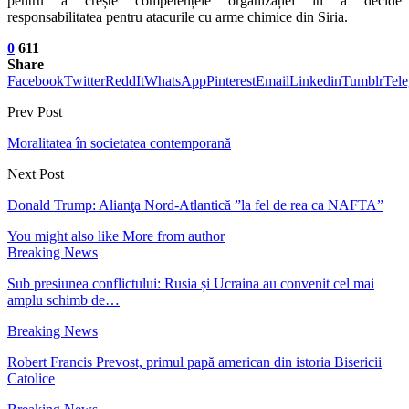
pentru a crește competențele organizației în a decide
responsabilitatea pentru atacurile cu arme chimice din Siria.
0
611
Share
Facebook
Twitter
ReddIt
WhatsApp
Pinterest
Email
Linkedin
Tumblr
Tel
Prev Post
Moralitatea în societatea contemporană
Next Post
Donald Trump: Alianţa Nord-Atlantică ”la fel de rea ca NAFTA”
You might also like
More from author
Breaking News
Sub presiunea conflictului: Rusia și Ucraina au convenit cel mai
amplu schimb de…
Breaking News
Robert Francis Prevost, primul papă american din istoria Bisericii
Catolice