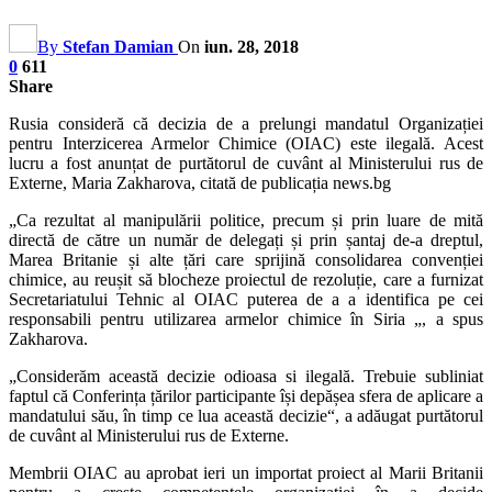
By
Stefan Damian
On
iun. 28, 2018
0
611
Share
Rusia consideră că decizia de a prelungi mandatul Organizației
pentru Interzicerea Armelor Chimice (OIAC) este ilegală. Acest
lucru a fost anunțat de purtătorul de cuvânt al Ministerului rus de
Externe, Maria Zakharova, citată de publicația news.bg
„Ca rezultat al manipulării politice, precum și prin luare de mită
directă de către un număr de delegați și prin șantaj de-a dreptul,
Marea Britanie și alte țări care sprijină consolidarea convenției
chimice, au reușit să blocheze proiectul de rezoluție, care a furnizat
Secretariatului Tehnic al OIAC puterea de a a identifica pe cei
responsabili pentru utilizarea armelor chimice în Siria „, a spus
Zakharova.
„Considerăm această decizie odioasa si ilegală. Trebuie subliniat
faptul că Conferința țărilor participante își depășea sfera de aplicare a
mandatului său, în timp ce lua această decizie“, a adăugat purtătorul
de cuvânt al Ministerului rus de Externe.
Membrii OIAC au aprobat ieri un importat proiect al Marii Britanii