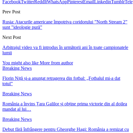
Facebook
Twitter
ReddIt
WhatsApp
Pinterest
Email
Linkedin
Tumblr
Tel
Prev Post
Rusia: Atacurile americane împotriva coridorului ”North Stream 2”
sunt ”ideologie pură”
Next Post
Arbitrajul video va fi introdus în următorii ani în toate campionatele
lumii
You might also like
More from author
Breaking News
Florin Niță și-a anunțat retragerea din fotbal: „Fotbalul mi-a dat
totul”
Breaking News
România a învins Țara Galilor și obține prima victorie din al doilea
mandat al lui…
Breaking News
Debut fără înfrângere pentru Gheorghe Hagi: România a remizat cu