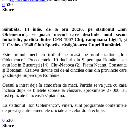
0
530
Share
Sâmbătă, 14 iulie, de la ora 20:30, pe stadionul „Ion
Oblemenco”, se joacă meciul care deschide noul sezon
fotbalistic, partida dintre CFR 1907 Cluj, campioana Ligii 1, și
U Craiova 1948 Club Sportiv, câștigătoarea Cupei României.
Este primul meci cu trofeul pe masă pe noul stadion „Ion
Oblemenco”. Precedentele 19 dueluri din Supercupa României au
avut loc în București (14), Cluj-Napoca (2), Piatra Neamț, Constanța
și Botoșani. Craiova devine cel de-al cincilea oraș din provincie care
găzduiește Supercupa României.
Orașul a intrat deja în atmosfera de meci. Partida se va juca cu casa
închisă după ce biletele scoase la vânzare, aproximativ 27.000, au
fost epuizate în această săptămână.
La stadionul „Ion Oblemenco”, vineri, sunt programate conferințele
de presă și antrenamentele oficiale ale celor două echipe.
0
530
Share