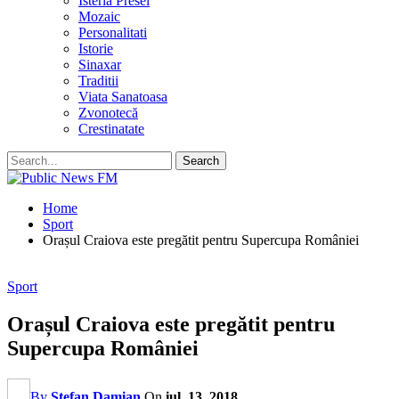
Isteria Presei
Mozaic
Personalitati
Istorie
Sinaxar
Traditii
Viata Sanatoasa
Zvonotecă
Crestinatate
Home
Sport
Orașul Craiova este pregătit pentru Supercupa României
Sport
Orașul Craiova este pregătit pentru
Supercupa României
By
Stefan Damian
On
iul. 13, 2018