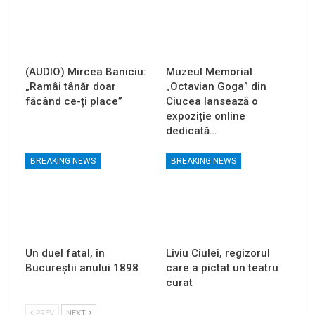
(AUDIO) Mircea Baniciu:
Muzeul Memorial
„Ramâi tânăr doar
„Octavian Goga” din
făcând ce-ți place”
Ciucea lansează o
expoziție online
dedicată…
BREAKING NEWS
BREAKING NEWS
Un duel fatal, în
Liviu Ciulei, regizorul
Bucureştii anului 1898
care a pictat un teatru
curat
PREV
NEXT