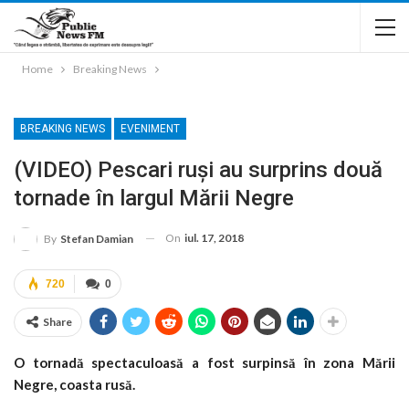
Home
Breaking News
BREAKING NEWS
EVENIMENT
(VIDEO) Pescari ruși au surprins două
tornade în largul Mării Negre
On
iul. 17, 2018
By
Stefan Damian
720
0
Share
O tornadă spectaculoasă a fost surpinsă în zona Mării
Negre, coasta rusă.