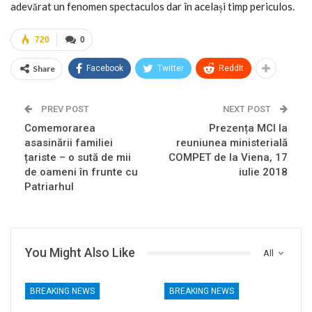
adevărat un fenomen spectaculos dar în același timp periculos.
720
0
Share
Facebook
Twitter
ReddIt
PREV POST
NEXT POST
Comemorarea
Prezența MCI la
asasinării familiei
reuniunea ministerială
țariste – o sută de mii
COMPET de la Viena, 17
de oameni în frunte cu
iulie 2018
Patriarhul
You Might Also Like
All
BREAKING NEWS
BREAKING NEWS