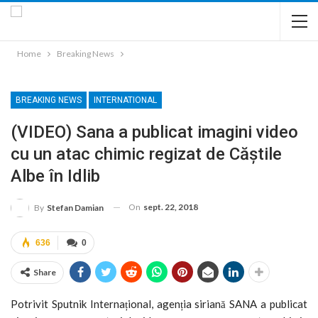
Home
Breaking News
BREAKING NEWS
INTERNATIONAL
(VIDEO) Sana a publicat imagini video
cu un atac chimic regizat de Căştile
Albe în Idlib
On
sept. 22, 2018
By
Stefan Damian
636
0
Share
Potrivit Sputnik Internațional, agenția siriană SANA a publicat