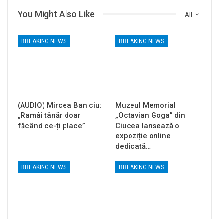
You Might Also Like
All
BREAKING NEWS
BREAKING NEWS
(AUDIO) Mircea Baniciu:
Muzeul Memorial
„Ramâi tânăr doar
„Octavian Goga” din
făcând ce-ți place”
Ciucea lansează o
expoziție online
dedicată…
BREAKING NEWS
BREAKING NEWS