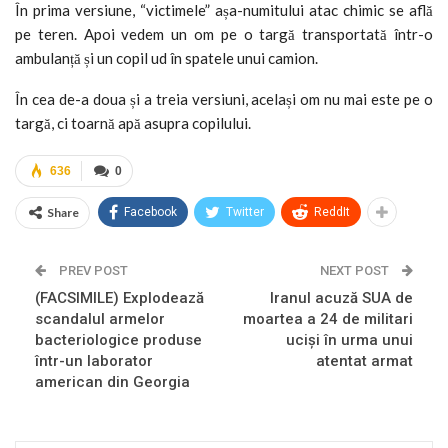
În prima versiune, “victimele” așa-numitului atac chimic se află
pe teren. Apoi vedem un om pe o targă transportată într-o
ambulanță și un copil ud în spatele unui camion.
În cea de-a doua și a treia versiuni, același om nu mai este pe o
targă, ci toarnă apă asupra copilului.
636
0
Share
Facebook
Twitter
ReddIt
PREV POST
NEXT POST
(FACSIMILE) Explodează
Iranul acuză SUA de
scandalul armelor
moartea a 24 de militari
bacteriologice produse
uciși în urma unui
într-un laborator
atentat armat
american din Georgia