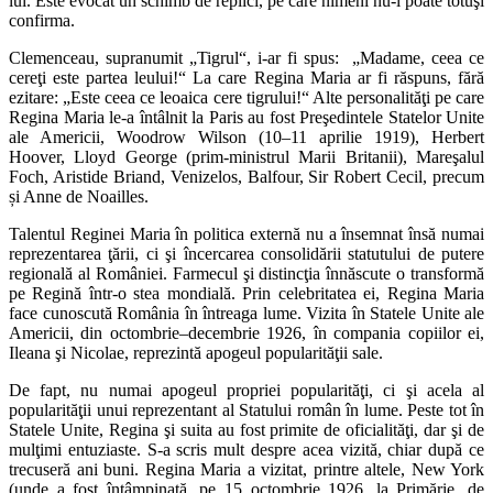
lui. Este evocat un schimb de replici, pe care nimeni nu-l poate totuşi
confirma.
Clemenceau, supranumit „Tigrul“, i-ar fi spus: „Madame, ceea ce
cereţi este partea leului!“ La care Regina Maria ar fi răspuns, fără
ezitare: „Este ceea ce leoaica cere tigrului!“ Alte personalităţi pe care
Regina Maria le-a întâlnit la Paris au fost Preşedintele Statelor Unite
ale Americii, Woodrow Wilson (10–11 aprilie 1919), Herbert
Hoover, Lloyd George (prim-ministrul Marii Britanii), Mareşalul
Foch, Aristide Briand, Venizelos, Balfour, Sir Robert Cecil, precum
și Anne de Noailles.
Talentul Reginei Maria în politica externă nu a însemnat însă numai
reprezentarea ţării, ci şi încercarea consolidării statutului de putere
regională al României. Farmecul şi distincţia înnăscute o transformă
pe Regină într-o stea mondială. Prin celebritatea ei, Regina Maria
face cunoscută România în întreaga lume. Vizita în Statele Unite ale
Americii, din octombrie–decembrie 1926, în compania copiilor ei,
Ileana şi Nicolae, reprezintă apogeul popularităţii sale.
De fapt, nu numai apogeul propriei popularităţi, ci şi acela al
popularităţii unui reprezentant al Statului român în lume. Peste tot în
Statele Unite, Regina şi suita au fost primite de oficialităţi, dar şi de
mulţimi entuziaste. S-a scris mult despre acea vizită, chiar după ce
trecuseră ani buni. Regina Maria a vizitat, printre altele, New York
(unde a fost întâmpinată, pe 15 octombrie 1926, la Primărie, de