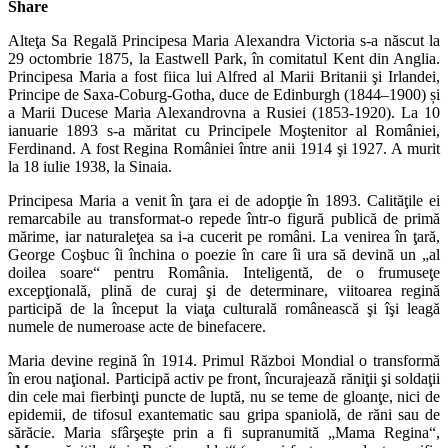
Share
Alteţa Sa Regală Principesa Maria Alexandra Victoria s-a născut la
29 octombrie 1875, la Eastwell Park, în comitatul Kent din Anglia.
Principesa Maria a fost fiica lui Alfred al Marii Britanii şi Irlandei,
Principe de Saxa-Coburg-Gotha, duce de Edinburgh (1844–1900) și
a Marii Ducese Maria Alexandrovna a Rusiei (1853-1920). La 10
ianuarie 1893 s-a măritat cu Principele Moştenitor al României,
Ferdinand. A fost Regina României între anii 1914 şi 1927. A murit
la 18 iulie 1938, la Sinaia.
Principesa Maria a venit în ţara ei de adopţie în 1893. Calităţile ei
remarcabile au transformat-o repede într-o figură publică de primă
mărime, iar naturaleţea sa i-a cucerit pe români. La venirea în ţară,
George Coşbuc îi închina o poezie în care îi ura să devină un „al
doilea soare“ pentru România. Inteligentă, de o frumuseţe
excepţională, plină de curaj şi de determinare, viitoarea regină
participă de la început la viaţa culturală românească şi îşi leagă
numele de numeroase acte de binefacere.
Maria devine regină în 1914. Primul Război Mondial o transformă
în erou naţional. Participă activ pe front, încurajează răniţii şi soldaţii
din cele mai fierbinţi puncte de luptă, nu se teme de gloanţe, nici de
epidemii, de tifosul exantematic sau gripa spaniolă, de răni sau de
sărăcie. Maria sfârşeşte prin a fi supranumită „Mama Regina“,