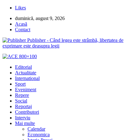
Likes
duminică, august 9, 2026
Acasă
Contact
Publisher - Când legea este strâmbă, libertatea de
exprimare este deasupra legii
Editorial
Actualitate
International
Sport
Eveniment
Repere
Social
Reportaj
Contributori
Interviu
Mai multe
Calendar
Economica