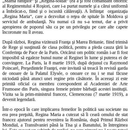
„Mama răniţilor“ şi „Regina-soldat“ (ea a şi fost comandant onorific
al Regimentului 4 Roşiori, care i-a purtat numele şi a cărui uniformă
a îmbrăcat-o, fiind şi o iscusită călăreaţă). A înfiinţat organizaţia
„Regina Maria“, care a dezvoltat o reţea de spitale în Moldova şi
serviciul de ambulanţă. Nu numai că nu s-a temut, dar a privit
apropierea de poporul său ca pe un privilegiu pe care alte capete
încoronate nu îl aveau.
După război, Regina vizitează Franţa şi Marea Britanie, fiind trimisă
de Rege şi susţinută de clasa politică, pentru a pleda cauza ţării la
Conferinţa de Pace de la Paris. Oricărui om politic român i-ar fi fost
imposibil să egaleze bunul nume al Reginei în lume şi puterea ei de
convingere. La Paris, la 8 martie 1919, după dejunul cu Raymond
Poincaré, Preşedintele Franţei, este invitată să treacă în revistă garda
de onoare de la Palatul Elysée, o onoare ce nu i se mai făcuse
niciodată până atunci unei regine prin căsătorie. În aceeaşi zi este
primită oficial ca membru corespondent al Academiei de Arte
Frumoase din Paris, singura femeie printre bărbaţii acestei instituţii.
Vizita sa la prim-ministrul francez, Clemenceau (7 martie 1919), a
devenit legendară.
Într-o epocă în care implicarea femeilor în politică sau societate nu
era prea preţuită, Regina Maria a cutezat să îi ceară omului de stat
francez ajutorul pentru revenirea la România, după Primul Război
Mondial, a Transilvaniei până la Tisa şi a Banatului, în întregimea