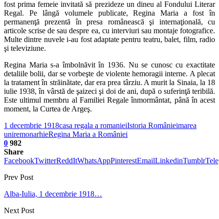
fost prima femeie invitată să prezideze un dineu al Fondului Literar
Regal. Pe lângă volumele publicate, Regina Maria a fost în
permanenţă prezentă în presa românească şi internaţională, cu
articole scrise de sau despre ea, cu interviuri sau montaje fotografice.
Multe dintre nuvele i-au fost adaptate pentru teatru, balet, film, radio
şi televiziune.
Regina Maria s-a îmbolnăvit în 1936. Nu se cunosc cu exactitate
detaliile bolii, dar se vorbeşte de violente hemoragii interne. A plecat
la tratament în străinătate, dar era prea târziu. A murit la Sinaia, la 18
iulie 1938, în vârstă de şaizeci şi doi de ani, după o suferinţă teribilă.
Este ultimul membru al Familiei Regale înmormântat, până în acest
moment, la Curtea de Argeş.
1 decembrie 1918
casa regala a romaniei
Istoria României
marea
unire
monarhie
Regina Maria a României
0
982
Share
Facebook
Twitter
ReddIt
WhatsApp
Pinterest
Email
Linkedin
Tumblr
Tel
Prev Post
Alba-Iulia, 1 decembrie 1918…
Next Post