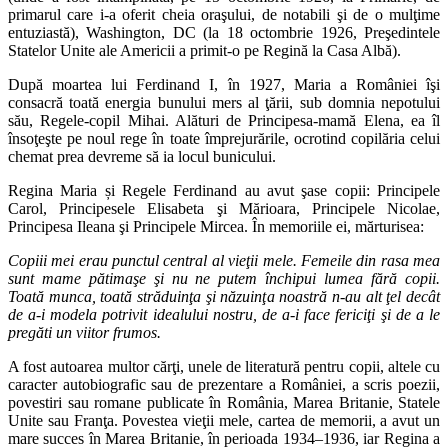
primarul care i-a oferit cheia oraşului, de notabili şi de o mulţime
entuziastă), Washington, DC (la 18 octombrie 1926, Preşedintele
Statelor Unite ale Americii a primit-o pe Regină la Casa Albă).
După moartea lui Ferdinand I, în 1927, Maria a României îşi
consacră toată energia bunului mers al ţării, sub domnia nepotului
său, Regele-copil Mihai. Alături de Principesa-mamă Elena, ea îl
însoţeşte pe noul rege în toate împrejurările, ocrotind copilăria celui
chemat prea devreme să ia locul bunicului.
Regina Maria și Regele Ferdinand au avut şase copii: Principele
Carol, Principesele Elisabeta şi Mărioara, Principele Nicolae,
Principesa Ileana şi Principele Mircea. În memoriile ei, mărturisea:
Copiii mei erau punctul central al vieţii mele. Femeile din rasa mea
sunt mame pătimaşe şi nu ne putem închipui lumea fără copii.
Toată munca, toată străduinţa şi năzuinţa noastră n-au alt ţel decât
de a-i modela potrivit idealului nostru, de a-i face fericiţi şi de a le
pregăti un viitor frumos.
A fost autoarea multor cărţi, unele de literatură pentru copii, altele cu
caracter autobiografic sau de prezentare a României, a scris poezii,
povestiri sau romane publicate în România, Marea Britanie, Statele
Unite sau Franţa. Povestea vieţii mele, cartea de memorii, a avut un
mare succes în Marea Britanie, în perioada 1934–1936, iar Regina a