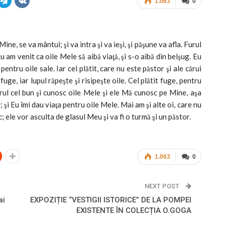
1.063
0
ne, se va mântui; şi va intra şi va ieşi, şi păşune va afla. Furul
u am venit ca oile Mele să aibă viaţă, şi s-o aibă din belşug. Eu
pentru oile sale. Iar cel plătit, care nu este păstor şi ale cărui
 fuge, iar lupul răpeşte şi risipeşte oile. Cel plătit fuge, pentru
torul cel bun şi cunosc oile Mele şi ele Mă cunosc pe Mine, aşa
şi Eu îmi dau viaţa pentru oile Mele. Mai am şi alte oi, care nu
c; ele vor asculta de glasul Meu şi va fi o turmă şi un păstor.
1.063
0
NEXT POST
ai
EXPOZIȚIE “VESTIGII ISTORICE” DE LA POMPEI
EXISTENTE ÎN COLECȚIA O.GOGA