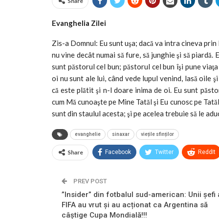
Share
Evanghelia Zilei
Zis-a Domnul: Eu sunt uşa; dacă va intra cineva prin Mi
nu vine decât numai să fure, să junghie şi să piardă. E
sunt păstorul cel bun; păstorul cel bun îşi pune viaţa 
oi nu sunt ale lui, când vede lupul venind, lasă oile şi
că este plătit şi n-l doare inima de oi. Eu sunt păs
cum Mă cunoaşte pe Mine Tatăl şi Eu cunosc pe Tatăl; 
sunt din staulul acesta; şi pe acelea trebuie să le adu
evanghelie
sinaxar
viețile sfinților
Share
Facebook
Twitter
ReddIt
PREV POST
”Insider” din fotbalul sud-american: Unii șefi 
FIFA au vrut și au acționat ca Argentina să
câștige Cupa Mondială!!!