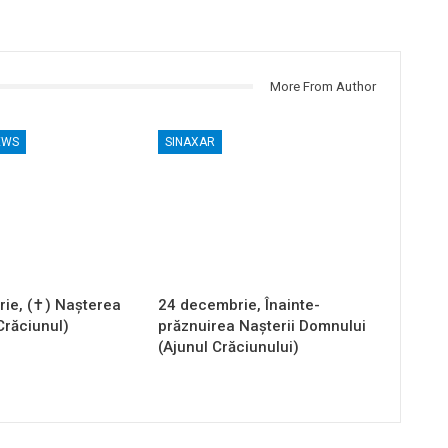
More From Author
EWS
SINAXAR
ie, (✝) Nașterea
24 decembrie, Înainte-
Crăciunul)
prăznuirea Naşterii Domnului
(Ajunul Crăciunului)