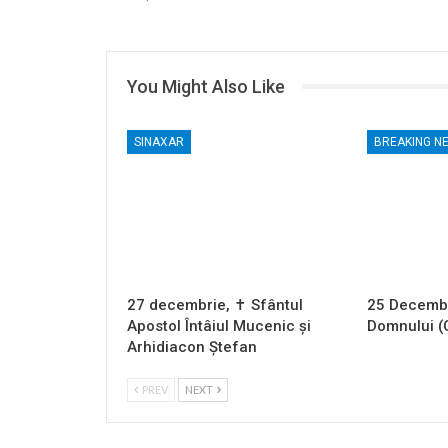
You Might Also Like
SINAXAR
BREAKING N
27 decembrie, ✝ Sfântul
25 Decembr
Apostol Întâiul Mucenic și
Domnului (
Arhidiacon Ștefan
PREV
NEXT