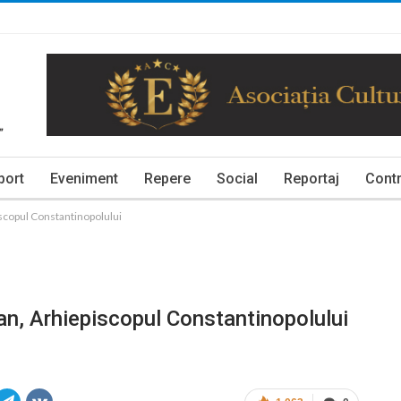
port
Eveniment
Repere
Social
Reportaj
Contr
iscopul Constantinopolului
ian, Arhiepiscopul Constantinopolului