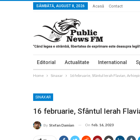
SÂMBĂTĂ, AUGUST 8, 2026
Acasă
Contact
Editorial
Actualitate
International
S
Home
Sinaxar
16 februarie, Sfântul Ierah Flavian, Arhiep
SINAXAR
16 februarie, Sfântul Ierah Flav
On
feb. 16, 2023
By
Stefan Damian