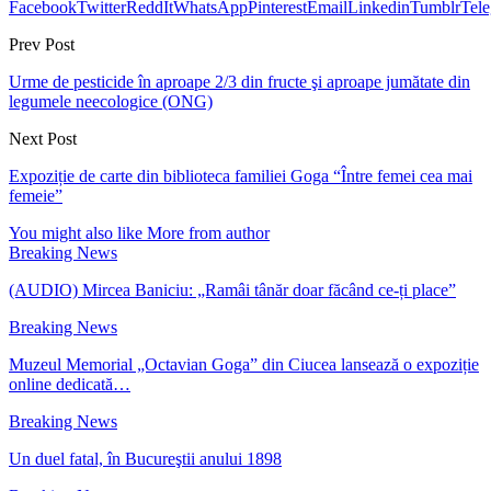
Facebook
Twitter
ReddIt
WhatsApp
Pinterest
Email
Linkedin
Tumblr
Tel
Prev Post
Urme de pesticide în aproape 2/3 din fructe şi aproape jumătate din
legumele neecologice (ONG)
Next Post
Expoziție de carte din biblioteca familiei Goga “Între femei cea mai
femeie”
You might also like
More from author
Breaking News
(AUDIO) Mircea Baniciu: „Ramâi tânăr doar făcând ce-ți place”
Breaking News
Muzeul Memorial „Octavian Goga” din Ciucea lansează o expoziție
online dedicată…
Breaking News
Un duel fatal, în Bucureştii anului 1898