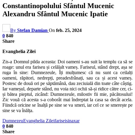
Constantinopolului Sfântul Mucenic
Alexandru Sfântul Mucenic Ipatie
By
Stefan Damian
On
feb. 25, 2024
0
840
Share
Evanghelia Zilei
Zis-a Domnul pilda aceasta: Doi oameni s-au suit la templu ca să se
roage: unul era fariseu și celălalt vameș. Fariseul, stând drept, așa se
ruga în sine: Dumnezeule, Îți mulțumesc că nu sunt ca ceilalți
oameni, răpitori, nedrepți, preadesfrânați, sau ca și acest vameș.
Postesc de două ori pe săptămână, dau zeciuială din toate câte câștig.
Iar vameșul, departe stând, nu voia nici ochii să-și ridice către cer, ci-
și bătea pieptul, zicând: Dumnezeule, milostiv fii mie, păcătosului!
Zic vouă că acesta s-a coborât mai îndreptat la casa sa decât acela.
Fiindcă oricine se înalță pe sine se va smeri, iar cel ce se smerește pe
sine se va înălța.
Dumnezeu
Evanghelia Zilei
farisei
sinaxar
0
840
Share