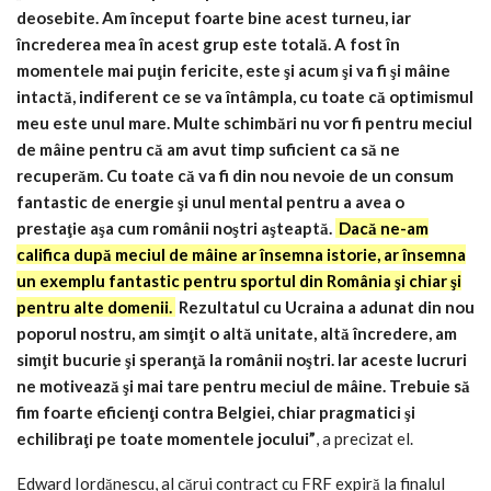
deosebite. Am început foarte bine acest turneu, iar
încrederea mea în acest grup este totală. A fost în
momentele mai puţin fericite, este şi acum şi va fi şi mâine
intactă, indiferent ce se va întâmpla, cu toate că optimismul
meu este unul mare. Multe schimbări nu vor fi pentru meciul
de mâine pentru că am avut timp suficient ca să ne
recuperăm. Cu toate că va fi din nou nevoie de un consum
fantastic de energie şi unul mental pentru a avea o
prestaţie aşa cum românii noştri aşteaptă.
Dacă ne-am
califica după meciul de mâine ar însemna istorie, ar însemna
un exemplu fantastic pentru sportul din România şi chiar şi
pentru alte domenii.
Rezultatul cu Ucraina a adunat din nou
poporul nostru, am simţit o altă unitate, altă încredere, am
simţit bucurie şi speranţă la românii noştri. Iar aceste lucruri
ne motivează şi mai tare pentru meciul de mâine. Trebuie să
fim foarte eficienţi contra Belgiei, chiar pragmatici şi
echilibraţi pe toate momentele jocului”
, a precizat el.
Edward Iordănescu, al cărui contract cu FRF expiră la finalul