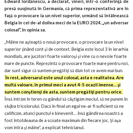
Edward Iordănescu, a declarat, vineri, într-o conferinţă de
presă susţinută în Germania, că prima reprezentativă are în
faţă o provocare la un nivel superior, urmând să întâlnească
Belgia în cel de-al doilea meci de la EURO 2024, „un adversar
colosal”, în opinia sa.
„Mâine ne aşteaptă o nouă provocare, o provocare la un nivel
superior ţinând cont şi de context. Belgia este locul 3 în ierarhia
mondială, are jucători foarte valoroşi şi vine cu o nevoie foarte
mare de puncte. Reprezintă o provocare foarte mare pentru noi,
dar sunt sigur că suntem pregătiţi să dăm tot ce avem mai bun.
În rest, adversarul este unul colosal, asta e realitatea. Are
multă valoare, în primul meci a avut 4-5 ocazii imense… şi
suntem conştienţi de asta, suntem pregătiţi pentru orice.
Însă intrăm în teren cu gândul să câştigăm meciul, să ne punem în
slujba tricolorului. Dacă în final un egal ne-ar fi suficient să ne
calificăm, atunci punctul e binevenit… însă gândirea noastră a
fost întotdeauna de a scoate maximum din fiecare joc. Şi aşa
vom intra şi mâine”, a explicat tehnicianul.