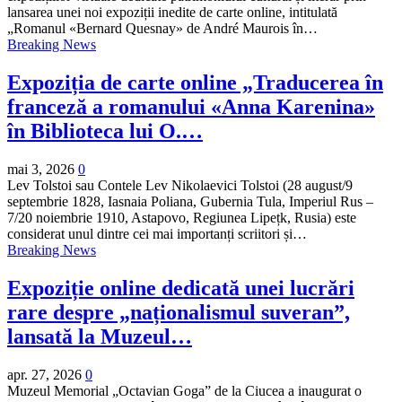
lansarea unei noi expoziții inedite de carte online, intitulată
„Romanul «Bernard Quesnay» de André Maurois în…
Breaking News
Expoziția de carte online „Traducerea în
franceză a romanului «Anna Karenina»
în Biblioteca lui O.…
mai 3, 2026
0
Lev Tolstoi sau Contele Lev Nikolaevici Tolstoi (28 august/9
septembrie 1828, Iasnaia Poliana, Gubernia Tula, Imperiul Rus –
7/20 noiembrie 1910, Astapovo, Regiunea Lipețk, Rusia) este
considerat unul dintre cei mai importanți scriitori și…
Breaking News
Expoziție online dedicată unei lucrări
rare despre „naționalismul suveran”,
lansată la Muzeul…
apr. 27, 2026
0
Muzeul Memorial „Octavian Goga” de la Ciucea a inaugurat o