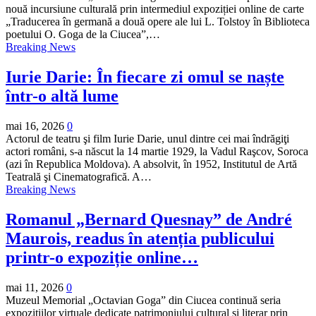
nouă incursiune culturală prin intermediul expoziției online de carte
„Traducerea în germană a două opere ale lui L. Tolstoy în Biblioteca
poetului O. Goga de la Ciucea”,…
Breaking News
Iurie Darie: În fiecare zi omul se naște
într-o altă lume
mai 16, 2026
0
Actorul de teatru şi film Iurie Darie, unul dintre cei mai îndrăgiţi
actori români, s-a născut la 14 martie 1929, la Vadul Raşcov, Soroca
(azi în Republica Moldova). A absolvit, în 1952, Institutul de Artă
Teatrală şi Cinematografică. A…
Breaking News
Romanul „Bernard Quesnay” de André
Maurois, readus în atenția publicului
printr-o expoziție online…
mai 11, 2026
0
Muzeul Memorial „Octavian Goga” din Ciucea continuă seria
expozițiilor virtuale dedicate patrimoniului cultural și literar prin