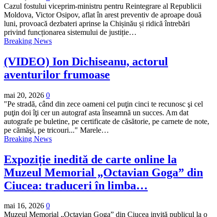
Cazul fostului viceprim-ministru pentru Reintegrare al Republicii
Moldova, Victor Osipov, aflat în arest preventiv de aproape două
luni, provoacă dezbateri aprinse la Chișinău și ridică întrebări
privind funcționarea sistemului de justiție…
Breaking News
(VIDEO) Ion Dichiseanu, actorul
aventurilor frumoase
mai 20, 2026
0
"Pe stradă, când din zece oameni cel puţin cinci te recunosc şi cel
puţin doi îţi cer un autograf asta înseamnă un succes. Am dat
autografe pe buletine, pe certificate de căsătorie, pe carnete de note,
pe cămăşi, pe tricouri..." Marele…
Breaking News
Expoziție inedită de carte online la
Muzeul Memorial „Octavian Goga” din
Ciucea: traduceri în limba…
mai 16, 2026
0
Muzeul Memorial „Octavian Goga” din Ciucea invită publicul la o