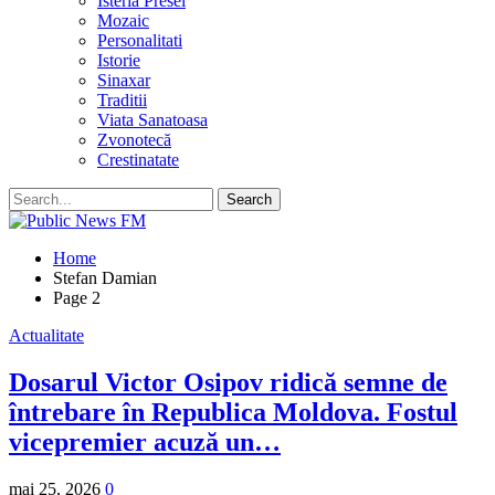
Isteria Presei
Mozaic
Personalitati
Istorie
Sinaxar
Traditii
Viata Sanatoasa
Zvonotecă
Crestinatate
Home
Stefan Damian
Page 2
Actualitate
Dosarul Victor Osipov ridică semne de
întrebare în Republica Moldova. Fostul
vicepremier acuză un…
mai 25, 2026
0