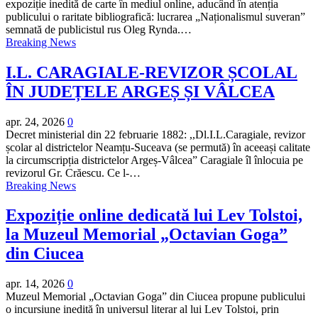
expoziție inedită de carte în mediul online, aducând în atenția
publicului o raritate bibliografică: lucrarea „Naționalismul suveran”
semnată de publicistul rus Oleg Rynda.…
Breaking News
I.L. CARAGIALE-REVIZOR ȘCOLAL
ÎN JUDEȚELE ARGEȘ ȘI VÂLCEA
apr. 24, 2026
0
Decret ministerial din 22 februarie 1882: ,,Dl.I.L.Caragiale, revizor
școlar al districtelor Neamțu-Suceava (se permută) în aceeași calitate
la circumscripția districtelor Argeș-Vâlcea” Caragiale îl înlocuia pe
revizorul Gr. Crăescu. Ce l-…
Breaking News
Expoziție online dedicată lui Lev Tolstoi,
la Muzeul Memorial „Octavian Goga”
din Ciucea
apr. 14, 2026
0
Muzeul Memorial „Octavian Goga” din Ciucea propune publicului
o incursiune inedită în universul literar al lui Lev Tolstoi, prin