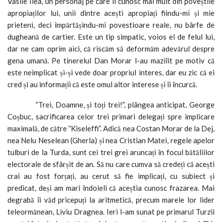
Vasile Ilea, un personaj pe care îl cunosc mai mult din poveștile
apropiaților lui, unii dintre acești apropiați fiindu-mi și mie
prieteni, deci împărtășindu-mi povestioare reale, nu bârfe de
dugheană de cartier. Este un tip simpatic, voios el de felul lui,
dar ne cam oprim aici, că riscăm să deformăm adevărul despre
gena umană. Pe tinerelul Dan Morar l-au mazilit pe motiv că
este neimplicat și-și vede doar propriul interes, dar eu zic că ei
cred și au informații că este omul altor interese și îi încurcă.
”Trei, Doamne, și toți trei!”, plângea anticipat, George
Coșbuc, sacrificarea celor trei primari delegați spre implicare
maximală, de către ”Kiseleffi”. Adică nea Costan Morar de la Dej,
nea Nelu Neselean (Gherla) și nea Cristian Matei, regele apelor
tulburi de la Turda, sunt cei trei grei aruncați în focul bătăliilor
electorale de sfârșit de an. Să nu care cumva să credeți că acești
crai au fost forțați, au cerut să fie implicați, cu subiect și
predicat, deși am mari îndoieli că aceștia cunosc frazarea. Mai
degrabă îi văd pricepuți la aritmetică, precum marele lor lider
teleormănean, Liviu Dragnea. Ieri l-am sunat pe primarul Turzii