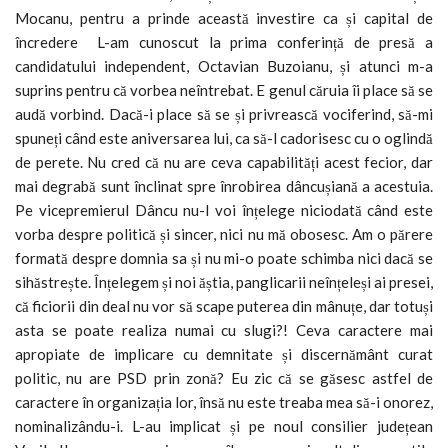
Mocanu, pentru a prinde această investire ca și capital de
încredere L-am cunoscut la prima conferință de presă a
candidatului independent, Octavian Buzoianu, și atunci m-a
suprins pentru că vorbea neîntrebat. E genul căruia îi place să se
audă vorbind. Dacă-i place să se și privrească vociferind, să-mi
spuneți când este aniversarea lui, ca să-l cadorisesc cu o oglindă
de perete. Nu cred că nu are ceva capabilități acest fecior, dar
mai degrabă sunt înclinat spre înrobirea dâncușiană a acestuia.
Pe vicepremierul Dâncu nu-l voi înțelege niciodată când este
vorba despre politică și sincer, nici nu mă obosesc. Am o părere
formată despre domnia sa și nu mi-o poate schimba nici dacă se
sihăstrește. Înțelegem și noi ăștia, panglicarii neînțeleși ai presei,
că ficiorii din deal nu vor să scape puterea din mânuțe, dar totuși
asta se poate realiza numai cu slugi?! Ceva caractere mai
apropiate de implicare cu demnitate și discernământ curat
politic, nu are PSD prin zonă? Eu zic că se găsesc astfel de
caractere în organizația lor, însă nu este treaba mea să-i onorez,
nominalizându-i. L-au implicat și pe noul consilier județean