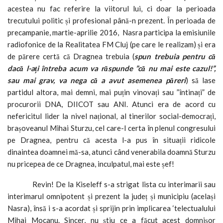
acestea nu fac referire la viitorul lui, ci doar la perioada
trecutului politic și profesional până-n prezent. În perioada de
precampanie, martie-aprilie 2016, Nasra participa la emisiunile
radiofonice de la Realitatea FM Cluj (pe care le realizam) și era
de părere certă că Dragnea trebuia (
spun trebuia pentru că
dacă l-ați întreba acum va răspunde ”că nu mai este cazul!”,
sau mai grav, va nega că a avut asemenea păreri
) să lase
partidul altora, mai demni, mai puțin vinovați sau ”întinați” de
procurorii DNA, DIICOT sau ANI. Atunci era de acord cu
nefericitul lider la nivel național, al tinerilor social-democrați,
brașoveanul Mihai Sturzu, cel care-l certa în plenul congresului
pe Dragnea, pentru că acesta l-a pus în situații ridicole
dinaintea doamnei mă-sa, atunci când venerabila doamnă Sturzu
nu pricepea de ce Dragnea, inculpatul, mai este șef!
Revin! De la Kiseleff s-a strigat lista cu interimarii sau
interimarul omnipotent și prezent la județ și municipiu (același
Nasra), însă i s-a acordat și sprijin prin implicarea ‘telectualului
Mihai Mocanu. Sincer, nu știu ce a făcut acest domnișor