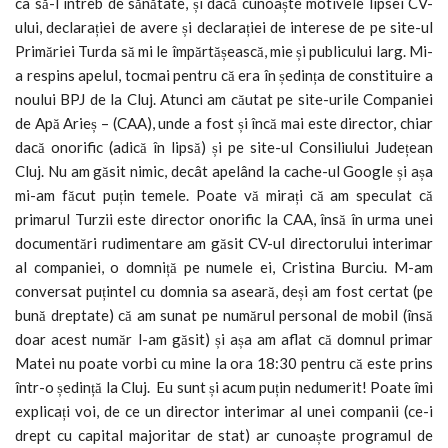
ca să-l întreb de sănătate, și dacă cunoaște motivele lipsei CV-
ului, declarației de avere și declarației de interese de pe site-ul
Primăriei Turda să mi le împărtășească, mie și publicului larg. Mi-
a respins apelul, tocmai pentru că era în ședința de constituire a
noului BPJ de la Cluj. Atunci am căutat pe site-urile Companiei
de Apă Arieș – (CAA), unde a fost și încă mai este director, chiar
dacă onorific (adică în lipsă) și pe site-ul Consiliului Județean
Cluj. Nu am găsit nimic, decât apelând la cache-ul Google și așa
mi-am făcut puțin temele. Poate vă mirați că am speculat că
primarul Turzii este director onorific la CAA, însă în urma unei
documentări rudimentare am găsit CV-ul directorului interimar
al companiei, o domniță pe numele ei, Cristina Burciu. M-am
conversat puțintel cu domnia sa aseară, deși am fost certat (pe
bună dreptate) că am sunat pe numărul personal de mobil (însă
doar acest număr l-am găsit) și așa am aflat că domnul primar
Matei nu poate vorbi cu mine la ora 18:30 pentru că este prins
într-o ședință la Cluj. Eu sunt și acum puțin nedumerit! Poate îmi
explicați voi, de ce un director interimar al unei companii (ce-i
drept cu capital majoritar de stat) ar cunoaște programul de