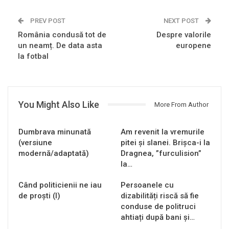
PREV POST
NEXT POST
România condusă tot de
Despre valorile
un neamț. De data asta
europene
la fotbal
You Might Also Like
More From Author
Dumbrava minunată
Am revenit la vremurile
(versiune
pitei și slanei. Brișca-i la
modernă/adaptată)
Dragnea, ”furculision”
la…
Când politicienii ne iau
Persoanele cu
de proști (I)
dizabilități riscă să fie
conduse de politruci
ahtiați după bani și…