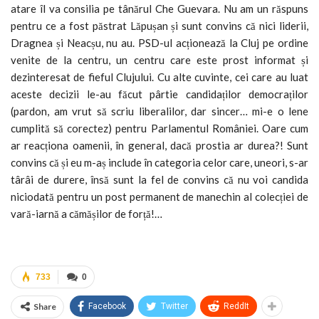
atare îl va consilia pe tânărul Che Guevara. Nu am un răspuns
pentru ce a fost păstrat Lăpușan și sunt convins că nici liderii,
Dragnea și Neacșu, nu au. PSD-ul acționează la Cluj pe ordine
venite de la centru, un centru care este prost informat și
dezinteresat de fieful Clujului. Cu alte cuvinte, cei care au luat
aceste decizii le-au făcut pârtie candidaților democraților
(pardon, am vrut să scriu liberalilor, dar sincer… mi-e o lene
cumplită să corectez) pentru Parlamentul României. Oare cum
ar reacționa oamenii, în general, dacă prostia ar durea?! Sunt
convins că și eu m-aș include în categoria celor care, uneori, s-ar
târâi de durere, însă sunt la fel de convins că nu voi candida
niciodată pentru un post permanent de manechin al colecției de
vară-iarnă a cămășilor de forță!…
733
0
Share
Facebook
Twitter
ReddIt