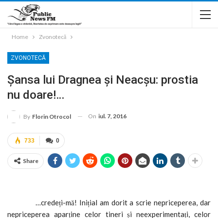
Home
Zvonotecă
ZVONOTECĂ
Șansa lui Dragnea și Neacșu: prostia
nu doare!…
On
iul. 7, 2016
By
Florin Otrocol
733
0
Share
…credeți-mă! Inițial am dorit a scrie nepriceperea, dar
nepriceperea aparține celor tineri și neexperimentați, celor