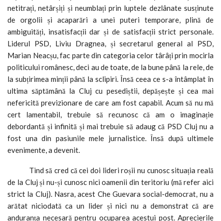
netitrați, netârșiți și neumblați prin luptele dezlânate susținute
de orgolii și acaparări a unei puteri temporare, plină de
ambiguități, insatisfacții dar și de satisfacții strict personale.
Liderul PSD, Liviu Dragnea, și secretarul general al PSD,
Marian Neacșu, fac parte din categoria celor târâți prin mocirla
politicului românesc, deci au de toate, de la bune până la rele, de
la subțirimea minții până la sclipiri. Însă ceea ce s-a întâmplat în
ultima săptămână la Cluj cu pesediștii, depășește și cea mai
nefericită previzionare de care am fost capabil. Acum să nu mă
cert lamentabil, trebuie să recunosc că am o imaginație
debordantă și infinită și mai trebuie să adaug că PSD Cluj nu a
fost una din pasiunile mele jurnalistice. Însă după ultimele
evenimente, a devenit.
Tind să cred că cei doi lideri roșii nu cunosc situația reală
de la Cluj și nu-și cunosc nici oamenii din teritoriu (mă refer aici
strict la Cluj). Nasra, acest Che Guevara social-democrat, nu a
arătat niciodată ca un lider și nici nu a demonstrat că are
anduranța necesară pentru ocuparea acestui post. Aprecierile