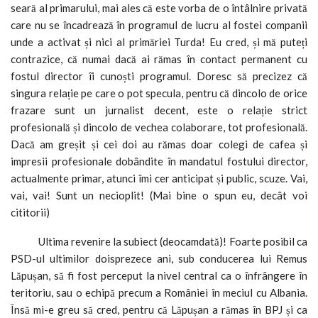
seară al primarului, mai ales că este vorba de o întâlnire privată
care nu se încadrează în programul de lucru al fostei companii
unde a activat și nici al primăriei Turda! Eu cred, și mă puteți
contrazice, că numai dacă ai rămas în contact permanent cu
fostul director îi cunoști programul. Doresc să precizez că
singura relație pe care o pot specula, pentru că dincolo de orice
frazare sunt un jurnalist decent, este o relație strict
profesională și dincolo de vechea colaborare, tot profesională.
Dacă am greșit și cei doi au rămas doar colegi de cafea și
impresii profesionale dobândite în mandatul fostului director,
actualmente primar, atunci îmi cer anticipat și public, scuze. Vai,
vai, vai! Sunt un necioplit! (Mai bine o spun eu, decât voi
cititorii)
Ultima revenire la subiect (deocamdată)! Foarte posibil ca
PSD-ul ultimilor doisprezece ani, sub conducerea lui Remus
Lăpușan, să fi fost perceput la nivel central ca o înfrângere în
teritoriu, sau o echipă precum a României în meciul cu Albania.
Însă mi-e greu să cred, pentru că Lăpușan a rămas în BPJ și ca