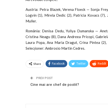
Austria: Petra Blazek, Verena Floeck — Sonja Frey 
Logvin (1), Mirela Dedic (2), Patricia Kovacs (7),
Muller.
România: Denisa Dedu, Yuliya Dumanska — Aneta Ud
Cristina Neagu (8), Dana Andreea Pricopi, Gabriela 
Laura Popa, Ana Maria Dragut, Crina Pintea (2), C
Selecționer: Ambrosio Martin Cedres.
Share
Facebook
Twitter
ReddIt
PREV POST
Cine mai are chef de postit?