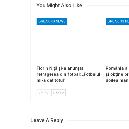
You Might Also Like
BREAKING NEWS
BREAKING N
Florin Niță și-a anunțat
România a î
retragerea din fotbal: „Fotbalul
și obține pr
mi-a dat totul”
doilea mand
PREV
NEXT
Leave A Reply