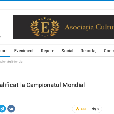
port
Eveniment
Repere
Social
Reportaj
Contr
ampionatul Mondial
alificat la Campionatul Mondial
648
0