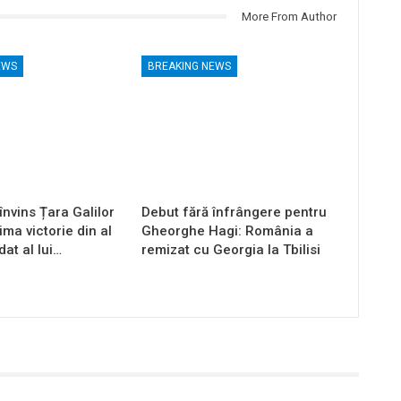
More From Author
EWS
BREAKING NEWS
nvins Țara Galilor
Debut fără înfrângere pentru
ima victorie din al
Gheorghe Hagi: România a
at al lui…
remizat cu Georgia la Tbilisi