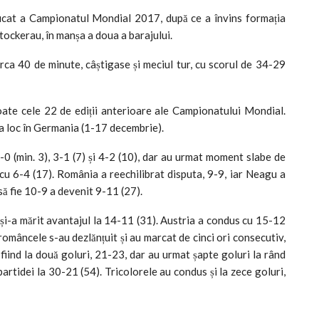
ficat a Campionatul Mondial 2017, după ce a învins formația
Stockerau, în manșa a doua a barajului.
rca 40 de minute, câștigase și meciul tur, cu scorul de 34-29
oate cele 22 de ediții anterioare ale Campionatului Mondial.
a loc în Germania (1-17 decembrie).
-0 (min. 3), 3-1 (7) și 4-2 (10), dar au urmat moment slabe de
 cu 6-4 (17). România a reechilibrat disputa, 9-9, iar Neagu a
 să fie 10-9 a devenit 9-11 (27).
 și-a mărit avantajul la 14-11 (31). Austria a condus cu 15-12
româncele s-au dezlănțuit și au marcat de cinci ori consecutiv,
 fiind la două goluri, 21-23, dar au urmat șapte goluri la rând
partidei la 30-21 (54). Tricolorele au condus și la zece goluri,