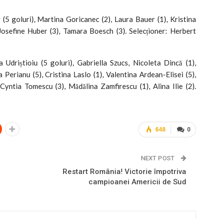
(5 goluri), Martina Goricanec (2), Laura Bauer (1), Kristina
 Josefine Huber (3), Tamara Boesch (3). Selecționer: Herbert
riștioiu (5 goluri), Gabriella Szucs, Nicoleta Dincă (1),
Perianu (5), Cristina Laslo (1), Valentina Ardean-Elisei (5),
yntia Tomescu (3), Mădălina Zamfirescu (1), Alina Ilie (2).
648
0
NEXT POST
Restart România! Victorie împotriva
campioanei Americii de Sud