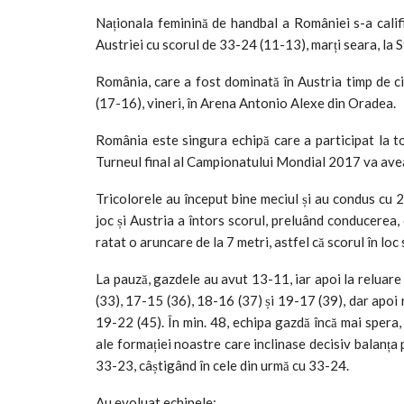
Naționala feminină de handbal a României s-a cali
Austriei cu scorul de 33-24 (11-13), marți seara, la 
România, care a fost dominată în Austria timp de ci
(17-16), vineri, în Arena Antonio Alexe din Oradea.
România este singura echipă care a participat la t
Turneul final al Campionatului Mondial 2017 va ave
Tricolorele au început bine meciul și au condus cu 2
joc și Austria a întors scorul, preluând conducerea,
ratat o aruncare de la 7 metri, astfel că scorul în loc
La pauză, gazdele au avut 13-11, iar apoi la reluare
(33), 17-15 (36), 18-16 (37) și 19-17 (39), dar apoi 
19-22 (45). În min. 48, echipa gazdă încă mai spera,
ale formației noastre care inclinase decisiv balanța 
33-23, câștigând în cele din urmă cu 33-24.
Au evoluat echipele: