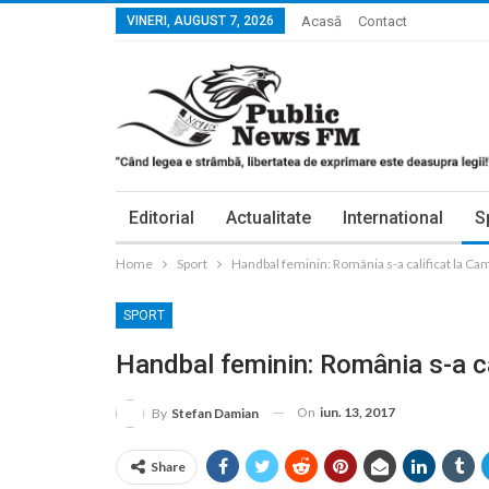
VINERI, AUGUST 7, 2026
Acasă
Contact
Editorial
Actualitate
International
S
Home
Sport
Handbal feminin: România s-a calificat la C
SPORT
Handbal feminin: România s-a c
On
iun. 13, 2017
By
Stefan Damian
Share