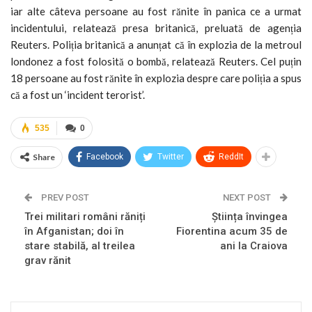
iar alte câteva persoane au fost rănite în panica ce a urmat
incidentului, relatează presa britanică, preluată de agenția
Reuters. Poliția britanică a anunțat că în explozia de la metroul
londonez a fost folosită o bombă, relatează Reuters. Cel puțin
18 persoane au fost rănite în explozia despre care poliția a spus
că a fost un ‘incident terorist’.
535
0
Share
Facebook
Twitter
ReddIt
PREV POST
NEXT POST
Trei militari români răniți
Știința învingea
în Afganistan; doi în
Fiorentina acum 35 de
stare stabilă, al treilea
ani la Craiova
grav rănit