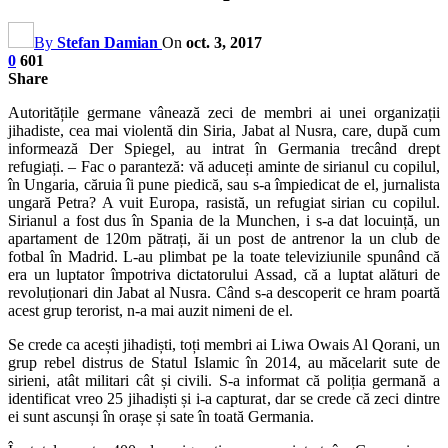
By
Stefan Damian
On
oct. 3, 2017
0
601
Share
Autoritățile germane vânează zeci de membri ai unei organizații
jihadiste, cea mai violentă din Siria, Jabat al Nusra, care, după cum
informează Der Spiegel, au intrat în Germania trecând drept
refugiați. – Fac o paranteză: vă aduceți aminte de sirianul cu copilul,
în Ungaria, căruia îi pune piedică, sau s-a împiedicat de el, jurnalista
ungară Petra? A vuit Europa, rasistă, un refugiat sirian cu copilul.
Sirianul a fost dus în Spania de la Munchen, i s-a dat locuință, un
apartament de 120m pătrați, ăi un post de antrenor la un club de
fotbal în Madrid. L-au plimbat pe la toate televiziunile spunând că
era un luptator împotriva dictatorului Assad, că a luptat alături de
revoluționari din Jabat al Nusra. Când s-a descoperit ce hram poartă
acest grup terorist, n-a mai auzit nimeni de el.
Se crede ca acești jihadiști, toți membri ai Liwa Owais Al Qorani, un
grup rebel distrus de Statul Islamic în 2014, au măcelarit sute de
sirieni, atât militari cât și civili. S-a informat că poliția germană a
identificat vreo 25 jihadiști și i-a capturat, dar se crede că zeci dintre
ei sunt ascunși în orașe și sate în toată Germania.