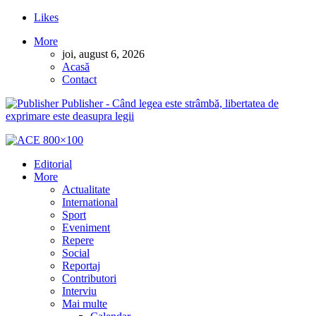
Likes
More
joi, august 6, 2026
Acasă
Contact
Publisher - Când legea este strâmbă, libertatea de
exprimare este deasupra legii
Editorial
More
Actualitate
International
Sport
Eveniment
Repere
Social
Reportaj
Contributori
Interviu
Mai multe