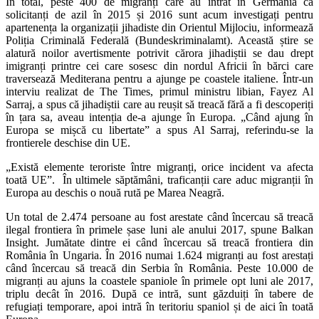
În total, peste 400 de migranți care au intrat în Germania ca
solicitanți de azil în 2015 și 2016 sunt acum investigați pentru
apartenența la organizații jihadiste din Orientul Mijlociu, informează
Poliția Criminală Federală (Bundeskriminalamt). Această știre se
alatură noilor avertismente potrivit cărora jihadiștii se dau drept
imigranți printre cei care sosesc din nordul Africii în bărci care
traversează Mediterana pentru a ajunge pe coastele italiene. Într-un
interviu realizat de The Times, primul ministru libian, Fayez Al
Sarraj, a spus că jihadiștii care au reușit să treacă fără a fi descoperiți
în țara sa, aveau intenția de-a ajunge în Europa. „Când ajung în
Europa se mișcă cu libertate” a spus Al Sarraj, referindu-se la
frontierele deschise din UE.
„Există elemente teroriste între migranți, orice incident va afecta
toată UE”. În ultimele săptămâni, traficanții care aduc migranții în
Europa au deschis o nouă rută pe Marea Neagră.
Un total de 2.474 persoane au fost arestate când încercau să treacă
ilegal frontiera în primele șase luni ale anului 2017, spune Balkan
Insight. Jumătate dintre ei când încercau să treacă frontiera din
România în Ungaria. În 2016 numai 1.624 migranți au fost arestați
când încercau să treacă din Serbia în România. Peste 10.000 de
migranți au ajuns la coastele spaniole în primele opt luni ale 2017,
triplu decât în 2016. După ce intră, sunt găzduiți în tabere de
refugiați temporare, apoi intră în teritoriu spaniol și de aici în toată