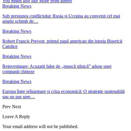
You might also like
More from author
Breaking News
Sub presiunea conflictului: Rusia și Ucraina au convenit cel mai
amplu schimb de…
Breaking News
Robert Francis Prevost, primul papă american din istoria Bisericii
Catolice
Breaking News
Reinvestigare: Acuzații false de „muncă silnică” aduse unei
companii chineze
Breaking News
Europa între reînarmare și criza economică: O strategie sustenabilă
sau un pas spre…
Prev
Next
Leave A Reply
Your email address will not be published.