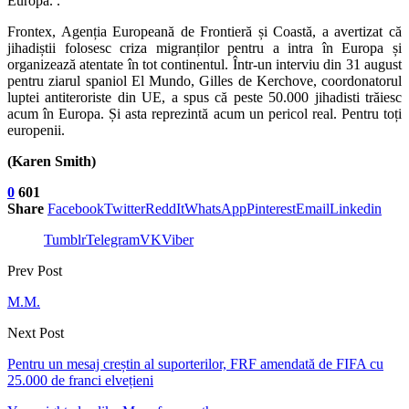
Europa. .
Frontex, Agenția Europeană de Frontieră și Coastă, a avertizat că
jihadiștii folosesc criza migranților pentru a intra în Europa și
organizează atentate în tot continentul. Într-un interviu din 31 august
pentru ziarul spaniol El Mundo, Gilles de Kerchove, coordonatorul
luptei antiteroriste din UE, a spus că peste 50.000 jihadisti trăiesc
acum în Europa. Și asta reprezintă acum un pericol real. Pentru toți
europenii.
(Karen Smith)
0
601
Share
Facebook
Twitter
ReddIt
WhatsApp
Pinterest
Email
Linkedin
Tumblr
Telegram
VK
Viber
Prev Post
M.M.
Next Post
Pentru un mesaj creștin al suporterilor, FRF amendată de FIFA cu
25.000 de franci elvețieni