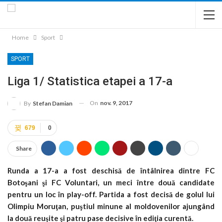
Home
Sport
SPORT
Liga 1/ Statistica etapei a 17-a
On
nov. 9, 2017
By
Stefan Damian
679
0
Share
Runda a 17-a a fost deschisă de întâlnirea dintre FC
Botoşani şi FC Voluntari, un meci între două candidate
pentru un loc în play-off. Partida a fost decisă de golul lui
Olimpiu Moruţan, puştiul minune al moldovenilor ajungând
la două reuşite şi patru pase decisive în ediţia curentă.