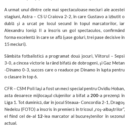
A urmat unul dintre cele mai spectaculoase meciuri ale acestei
stagiuni, Astra – CS U Craiova 2-2, în care Gustavo a izbutit o
dublă şi a urcat pe locul secund în topul marcatorilor, iar
Alexandru Ioniţă II a înscris un gol spectaculos, confirmând
forma excelentă în care se află (șase goluri, trei pase decisive în
15 meciuri).
Sâmbăta fotbalistică a programat două jocuri, Viitorul – Sepsi
3-0, a cincea victorie la rând bifată de dobrogeni, şi Gaz Metan
-Dinamo 0-3, succes care o readuce pe Dinamo în lupta pentru
o clasare în top 6.
CFR – CSM Poli Iaşi a fost un meci special pentru Ovidiu Hoban,
asta deoarece mijlocaşul clujenilor a bifat a
200
-a prezenţă în
Liga 1. Tot duminică, dar în jocul Steaua- Concordia 2-1, Dragoş
Nedelcu (FOTO) a înscris în premieră în tricoul „roş-albaştrilor”,
el fiind cel de-al
12
-lea marcator al bucureştenilor în sezonul
actual.