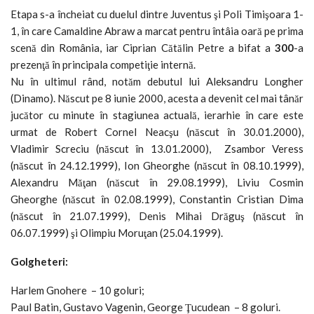
Etapa s-a încheiat cu duelul dintre Juventus şi Poli Timişoara 1-
1, în care Camaldine Abraw a marcat pentru întâia oară pe prima
scenă din România, iar Ciprian Cătălin Petre a bifat a
300
-a
prezenţă în principala competiţie internă.
Nu în ultimul rând, notăm debutul lui Aleksandru Longher
(Dinamo). Născut pe 8 iunie 2000, acesta a devenit cel mai tânăr
jucător cu minute în stagiunea actuală, ierarhie în care este
urmat de Robert Cornel Neacşu (născut în 30.01.2000),
Vladimir Screciu (născut în 13.01.2000), Zsambor Veress
(născut în 24.12.1999), Ion Gheorghe (născut în 08.10.1999),
Alexandru Măţan (născut în 29.08.1999), Liviu Cosmin
Gheorghe (născut în 02.08.1999), Constantin Cristian Dima
(născut în 21.07.1999), Denis Mihai Drăguş (născut în
06.07.1999) şi Olimpiu Moruţan (25.04.1999).
Golgheteri:
Harlem Gnohere – 10 goluri;
Paul Batin, Gustavo Vagenin, George Ţucudean – 8 goluri.