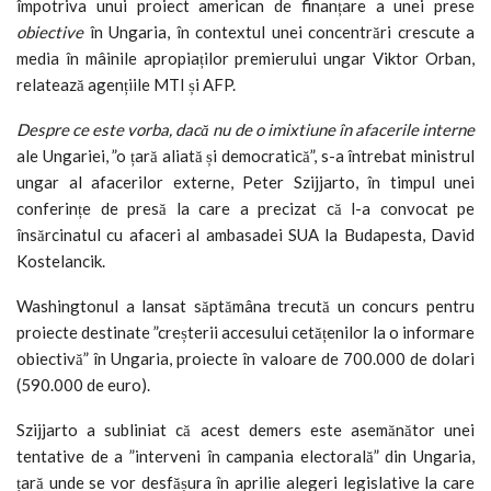
împotriva unui proiect american de finanțare a unei prese
obiective
în Ungaria, în contextul unei concentrări crescute a
media în mâinile apropiaților premierului ungar Viktor Orban,
relatează agențiile MTI și AFP.
Despre ce este vorba, dacă nu de o imixtiune în afacerile interne
ale Ungariei, ”o țară aliată și democratică”, s-a întrebat ministrul
ungar al afacerilor externe, Peter Szijjarto, în timpul unei
conferințe de presă la care a precizat că l-a convocat pe
însărcinatul cu afaceri al ambasadei SUA la Budapesta, David
Kostelancik.
Washingtonul a lansat săptămâna trecută un concurs pentru
proiecte destinate ”creșterii accesului cetățenilor la o informare
obiectivă” în Ungaria, proiecte în valoare de 700.000 de dolari
(590.000 de euro).
Szijjarto a subliniat că acest demers este asemănător unei
tentative de a ”interveni în campania electorală” din Ungaria,
țară unde se vor desfășura în aprilie alegeri legislative la care