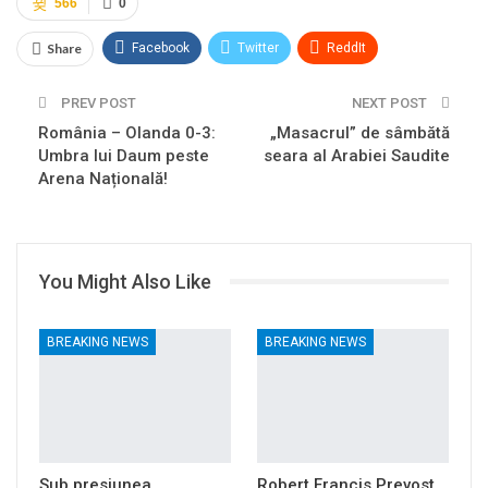
566
0
Share
Facebook
Twitter
ReddIt
WhatsApp
Pinterest
Email
PREV POST
NEXT POST
România – Olanda 0-3:
Linkedin
Tumblr
Telegram
„Masacrul” de sâmbătă
VK
Viber
Umbra lui Daum peste
seara al Arabiei Saudite
Arena Națională!
You Might Also Like
BREAKING NEWS
BREAKING NEWS
Sub presiunea
Robert Francis Prevost,