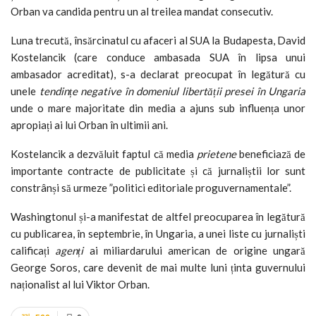
Orban va candida pentru un al treilea mandat consecutiv.
Luna trecută, însărcinatul cu afaceri al SUA la Budapesta, David
Kostelancik (care conduce ambasada SUA în lipsa unui
ambasador acreditat), s-a declarat preocupat în legătură cu
unele
tendințe negative în domeniul libertății presei în Ungaria
unde o mare majoritate din media a ajuns sub influența unor
apropiați ai lui Orban în ultimii ani.
Kostelancik a dezvăluit faptul că media
prietene
beneficiază de
importante contracte de publicitate și că jurnaliștii lor sunt
constrânși să urmeze ”politici editoriale proguvernamentale”.
Washingtonul și-a manifestat de altfel preocuparea în legătură
cu publicarea, în septembrie, în Ungaria, a unei liste cu jurnaliști
calificați
agenți
ai miliardarului american de origine ungară
George Soros, care devenit de mai multe luni ținta guvernului
naționalist al lui Viktor Orban.