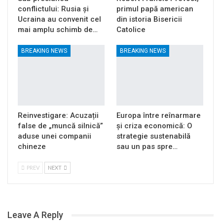
conflictului: Rusia și
primul papă american
Ucraina au convenit cel
din istoria Bisericii
mai amplu schimb de…
Catolice
BREAKING NEWS
BREAKING NEWS
Reinvestigare: Acuzații
Europa între reînarmare
false de „muncă silnică”
și criza economică: O
aduse unei companii
strategie sustenabilă
chineze
sau un pas spre…
PREV
NEXT
Leave A Reply