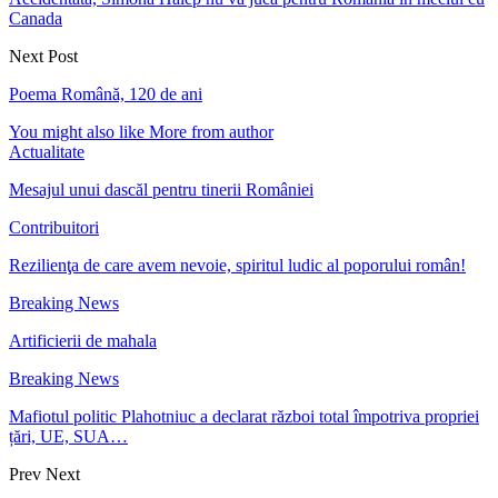
Canada
Next Post
Poema Română, 120 de ani
You might also like
More from author
Actualitate
Mesajul unui dascăl pentru tinerii României
Contribuitori
Rezilienţa de care avem nevoie, spiritul ludic al poporului român!
Breaking News
Artificierii de mahala
Breaking News
Mafiotul politic Plahotniuc a declarat război total împotriva propriei
țări, UE, SUA…
Prev
Next