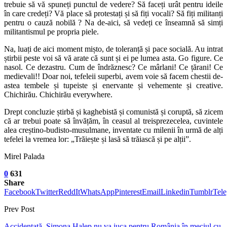
trebuie să vă spuneți punctul de vedere? Să faceți urât pentru ideile
în care credeți? Vă place să protestați și să fiți vocali? Să fiți militanți
pentru o cauză nobilă ? Na de-aici, să vedeți ce înseamnă să simți
militantismul pe propria piele.
Na, luați de aici moment mișto, de toleranță și pace socială. Au intrat
știrbii peste voi să vă arate că sunt și ei pe lumea asta. Go figure. Ce
nasol. Ce dezastru. Cum de îndrăznesc? Ce mârlani! Ce țărani! Ce
medievali!! Doar noi, tefeleii superbi, avem voie să facem chestii de-
astea tembele și tupeiste și enervante și vehemente și creative.
Chichirău. Chichirău everywhere.
Drept concluzie știrbă și kaghebistă și comunistă și coruptă, să zicem
că ar trebui poate să învățăm, în ceasul al treisprezecelea, cuvintele
alea creștino-budisto-musulmane, inventate cu milenii în urmă de alți
tefelei la vremea lor: „Trăiește și lasă să trăiască și pe alții”.
Mirel Palada
0
631
Share
Facebook
Twitter
ReddIt
WhatsApp
Pinterest
Email
Linkedin
Tumblr
Tel
Prev Post
Accidentată, Simona Halep nu va juca pentru România în meciul cu