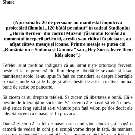
Share
(Aproximativ 20 de persoane au manifestat împotriva
proiectării filmului „120 bătăi pe minut” în cadrul Studioului
„Horia Bernea” din cadrul Muzeul Țăranului Român.În
momentul începerii peliculei, aceștia s-au ridicat în picioare, au
afișat câteva mesaje și icoane. Printre mesaje se putea citi
„România nu e Sodoma și Gomora” sau „Hey Soros, leave them
kids alone”.)
Tefeleii sunt profund indignați că au intrat niște ortodocși fervenți
peste ei la o premieră de film despre libertățile sexuale și le-au
manifestat acolo, le-au spus în față ce consideră ei despre libertățile
sexuale, unde să și le bage și alte chestii de-astea creative, numa’
bune de scrise pe pancarte.
Să zicem că au dreptate tefeleii. Să zicem că libertatea e bună. Că e
nevoie de toleranță în societate. Să zicem că e nasol să vină cineva
să-ți strice feng șuiul și să-ți vânture prin față valori pe dos decât ale
tale. Să zicem că e nasol să fii provocat.
Dar să zicem că la fel de nasol este când vine cineva și-ți bagă o
cameră de vederi în ochi și-ți scuipă vorbe drept în față, de maniera
cea mai vehementă cu putință. Așa, precum Chichirău sau Bot. La