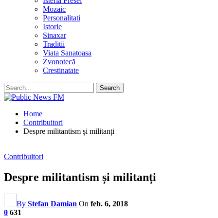
Isteria Presei
Mozaic
Personalitati
Istorie
Sinaxar
Traditii
Viata Sanatoasa
Zvonotecă
Crestinatate
Home
Contribuitori
Despre militantism și militanți
Contribuitori
Despre militantism și militanți
By
Stefan Damian
On
feb. 6, 2018
0
631