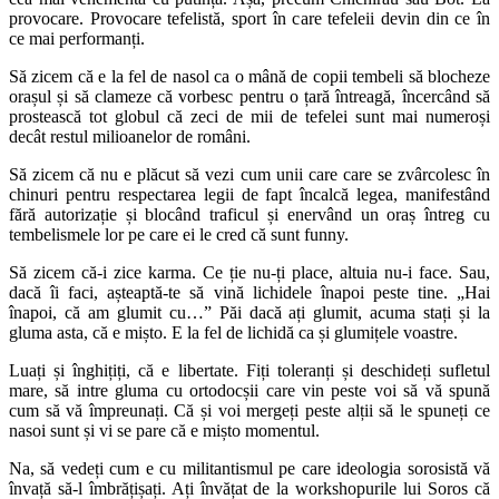
provocare. Provocare tefelistă, sport în care tefeleii devin din ce în
ce mai performanți.
Să zicem că e la fel de nasol ca o mână de copii tembeli să blocheze
orașul și să clameze că vorbesc pentru o țară întreagă, încercând să
prostească tot globul că zeci de mii de tefelei sunt mai numeroși
decât restul milioanelor de români.
Să zicem că nu e plăcut să vezi cum unii care care se zvârcolesc în
chinuri pentru respectarea legii de fapt încalcă legea, manifestând
fără autorizație și blocând traficul și enervând un oraș întreg cu
tembelismele lor pe care ei le cred că sunt funny.
Să zicem că-i zice karma. Ce ție nu-ți place, altuia nu-i face. Sau,
dacă îi faci, așteaptă-te să vină lichidele înapoi peste tine. „Hai
înapoi, că am glumit cu…” Păi dacă ați glumit, acuma stați și la
gluma asta, că e mișto. E la fel de lichidă ca și glumițele voastre.
Luați și înghițiți, că e libertate. Fiți toleranți și deschideți sufletul
mare, să intre gluma cu ortodocșii care vin peste voi să vă spună
cum să vă împreunați. Că și voi mergeți peste alții să le spuneți ce
nasoi sunt și vi se pare că e mișto momentul.
Na, să vedeți cum e cu militantismul pe care ideologia sorosistă vă
învață să-l îmbrățișați. Ați învățat de la workshopurile lui Soros că