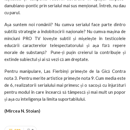
danubiano-pontic prin serialul mai sus menționat. Întreb, nu dau
cu parul.
Așa suntem noi românii? Nu cumva serialul face parte dintro
subtilă strategie a îndobitocirii naționale? Nu cumva mașina de
minciuni PRO TV lovește subtil și mișelește în testicolele
educării caracterelor telespectatorului și așa fără repere
morale de substanță? Pune-ți puțin creierul la contribuție și
extinde subiectul și ai să vezi că am dreptate.
Pentru manipulare, Las Fierbinți primește de la Gică Contra
nota 3. Pentru merite artistice primește nota 9. Cum media este
de 6, realizatorii serialului mai primesc și o sacoșă cu înjurături
pentru modul în care încearcă să tâmpescă și mai mult un popor
și așa cu inteligența la limita suportabilului.
(Mircea N. Stoian)