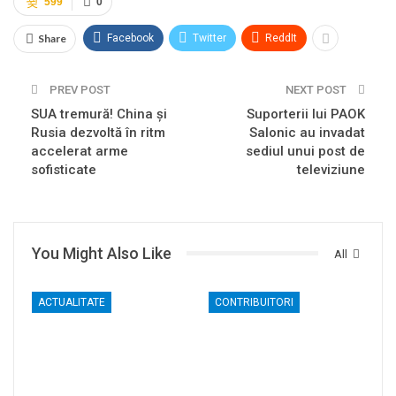
599
0
Share
Facebook
Twitter
ReddIt
PREV POST
NEXT POST
SUA tremură! China și
Suporterii lui PAOK
Rusia dezvoltă în ritm
Salonic au invadat
accelerat arme
sediul unui post de
sofisticate
televiziune
You Might Also Like
All
ACTUALITATE
CONTRIBUITORI