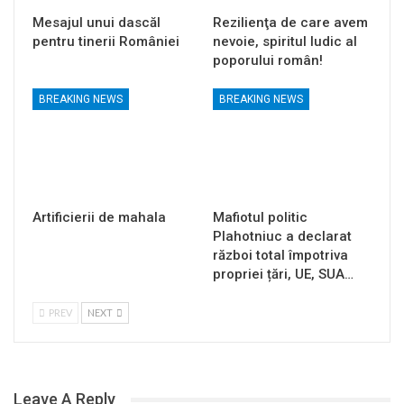
Mesajul unui dascăl
Rezilienţa de care avem
pentru tinerii României
nevoie, spiritul ludic al
poporului român!
BREAKING NEWS
BREAKING NEWS
Artificierii de mahala
Mafiotul politic
Plahotniuc a declarat
război total împotriva
propriei țări, UE, SUA…
PREV
NEXT
Leave A Reply