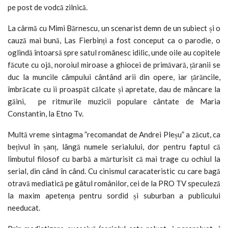
pe post de vodcă zilnică.
La cârmă cu Mimi Bărnescu, un scenarist demn de un subiect și o
cauză mai bună, Las Fierbinți a fost conceput ca o parodie, o
oglindă întoarsă spre satul românesc idilic, unde oile au copitele
făcute cu ojă, noroiul miroase a ghiocei de primăvară, țăranii se
duc la muncile câmpului cântând arii din opere, iar țărăncile,
îmbrăcate cu ii proaspăt călcate și apretate, dau de mâncare la
găini, pe ritmurile muzicii populare cântate de Maria
Constantin, la Etno Tv.
Multă vreme sintagma ”recomandat de Andrei Pleșu” a zăcut, ca
bețivul în șanț, lângă numele serialului, dor pentru faptul că
limbutul filosof cu barbă a mărturisit că mai trage cu ochiul la
serial, din când în când. Cu cinismul caracateristic cu care bagă
otravă mediatică pe gâtul românilor, cei de la PRO TV speculeză
la maxim apetența pentru sordid și suburban a publicului
needucat.