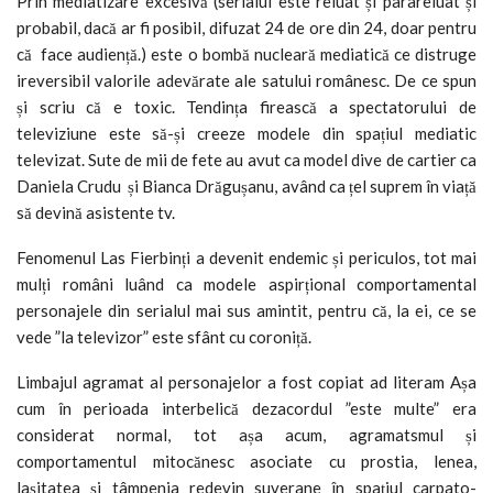
Prin mediatizare excesivă (serialul este reluat și parareluat și
probabil, dacă ar fi posibil, difuzat 24 de ore din 24, doar pentru
că face audiență.) este o bombă nucleară mediatică ce distruge
ireversibil valorile adevărate ale satului românesc. De ce spun
și scriu că e toxic. Tendința firească a spectatorului de
televiziune este să-și creeze modele din spațiul mediatic
televizat. Sute de mii de fete au avut ca model dive de cartier ca
Daniela Crudu și Bianca Drăgușanu, având ca țel suprem în viață
să devină asistente tv.
Fenomenul Las Fierbinți a devenit endemic și periculos, tot mai
mulți români luând ca modele aspirțional comportamental
personajele din serialul mai sus amintit, pentru că, la ei, ce se
vede ”la televizor” este sfânt cu coroniță.
Limbajul agramat al personajelor a fost copiat ad literam Așa
cum în perioada interbelică dezacordul ”este multe” era
considerat normal, tot așa acum, agramatsmul și
comportamentul mitocănesc asociate cu prostia, lenea,
lașitatea și tâmpenia redevin suverane în spațiul carpato-