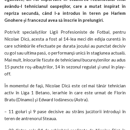
avându-l tehnicianul oaspeţilor, care a mutat inspirat în
repriza secundă, când l-a introdus în teren pe Harlem
Gnohere și francezul avea să înscrie în prelungiri.
Potrivit specialiștilor Ligii Profesioniste de Fotbal, pentru
Nicolae Dică, acesta a fost al 14-lea meci din ediţia curentă în
care schimbările efectuate pe durata jocului au punctat decisiv
cu gol sau ultima pasă, o performanţă unică în stagiunea actuală.
Mai mult, înlocurile făcute de tehnicianul bucureştenilor au adus
15 puncte roş-albaştrilor, 14 în sezonul regulat şi unul în play-
off.
În momentul de faţă, Nicolae Dică este cel mai tânăr tehnician
activ în Liga 1 Betano, ierarhie în care este urmat de Florin
Bratu (Dinamo) şi Edward Iodănescu (Astra).
– 11 goluri şi 9 pase decisive au strâns jucătorii introduşi în
teren de antrenorul Steaua.