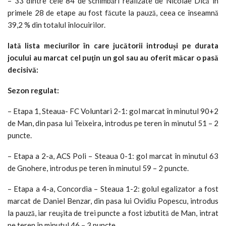
– 33 dintre cele 84 de schimbări realizate de Nicolae Dică în
primele 28 de etape au fost făcute la pauză, ceea ce înseamnă
39,2 % din totalul înlocuirilor.
Iată lista meciurilor în care jucătorii introduși pe durata
jocului au marcat cel puţin un gol sau au oferit măcar o pasă
decisivă:
Sezon regulat:
– Etapa 1, Steaua- FC Voluntari 2-1: gol marcat în minutul 90+2
de Man, din pasa lui Teixeira, introdus pe teren în minutul 51 – 2
puncte.
– Etapa a 2-a, ACS Poli – Steaua 0-1: gol marcat în minutul 63
de Gnohere, introdus pe teren în minutul 59 – 2 puncte.
– Etapa a 4-a, Concordia – Steaua 1-2: golul egalizator a fost
marcat de Daniel Benzar, din pasa lui Ovidiu Popescu, introdus
la pauză, iar reuşita de trei puncte a fost izbutită de Man, intrat
pe teren în minutul 46 – 3 puncte.