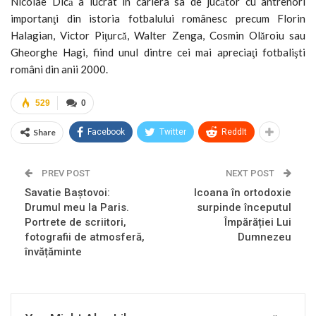
Nicolae Dică a lucrat în cariera sa de jucător cu antrenori
importanţi din istoria fotbalului românesc precum Florin
Halagian, Victor Piţurcă, Walter Zenga, Cosmin Olăroiu sau
Gheorghe Hagi, fiind unul dintre cei mai apreciaţi fotbalişti
români din anii 2000.
529
0
Share
Facebook
Twitter
ReddIt
PREV POST
NEXT POST
Savatie Baștovoi:
Icoana în ortodoxie
Drumul meu la Paris.
surpinde începutul
Portrete de scriitori,
Împărăției Lui
fotografii de atmosferă,
Dumnezeu
învățăminte