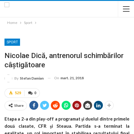
Home
Sport
SPORT
Nicolae Dică, antrenorul schimbărilor
câștigătoare
On
mart. 21, 2018
By
Stefan Damian
529
0
Share
Etapa a 2-a din play-off a programat şi duelul dintre primele
două clasate, CFR şi Steaua. Partida s-a terminat la
egalitate, un rol important în stabilirea rezultatului final