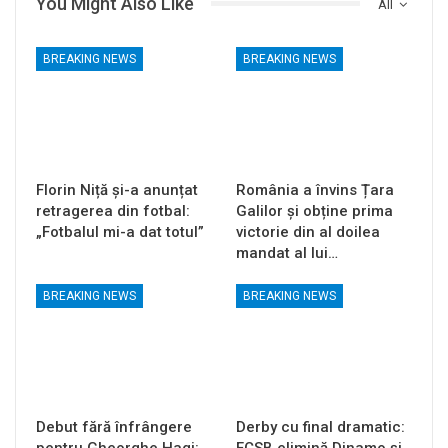
You Might Also Like
All
BREAKING NEWS
BREAKING NEWS
Florin Niță și-a anunțat
România a învins Țara
retragerea din fotbal:
Galilor și obține prima
„Fotbalul mi-a dat totul”
victorie din al doilea
mandat al lui…
BREAKING NEWS
BREAKING NEWS
Debut fără înfrângere
Derby cu final dramatic: