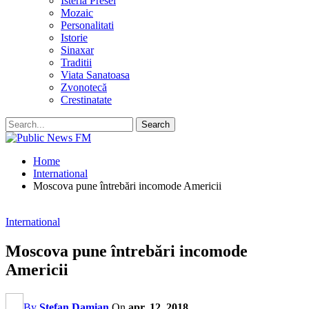
Isteria Presei
Mozaic
Personalitati
Istorie
Sinaxar
Traditii
Viata Sanatoasa
Zvonotecă
Crestinatate
Home
International
Moscova pune întrebări incomode Americii
International
Moscova pune întrebări incomode
Americii
By
Stefan Damian
On
apr. 12, 2018