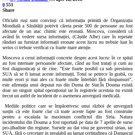
0
551
Share
Oficialii ruși sunt convinși că informația primită de Organizația
Mondială a Sănătății potrivit căreia peste 500 de persoane au fost
afectate de un atac chimic este eronată. Moscova, consideră că
având în vedere sursa informației, (Căștile Albe) care în repetate
rânduri au furnizat informații eronate acest lucru nu trebuie luat în
serios ci trebuie verificat cu foarte mare atenție.
Moscova a cerut informații concrete despre acest lucru: în ce spital
au fost internate persoanele afectate, când au fost tratați și cum au
fost diagnosticați și de cine. ”Este foarte posibil ca sub presiunea
SUA să se fi lansat aceste informații. Totul se petrece în grabă, cu
multe erori și mai ales cu foarte multe întrebări fără răsspunsuri”,
este afirmația unui deputat rus din Duma de Stat.În Douma există
doar un singuir spital operațional iar în registrele acestuia nu există
trecut un astfel de incident de o asemenea anvergură medicală.
Mediile politice care se împăotrivesc unui război de anvergură
susțin că este foarte clar că toate aceste fapte au fost construite
pentru a escalada la maximum conflictul din Siria. Natura
incidentului din Douma a fost raportată pe data de 7 aprilie de surse
pro-jihadiste din regiune. Sursele au dat vina pe guvernul sirian, iar
SUA, fără o cercetare in prealabil au lansat certitudinea că Damascul