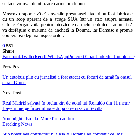
se face vinovat de utilizarea armelor chimice.
Moscova raportează că dovezile presupusei atacuri au fost fabricate
cu un scop aparent de a atrage SUA într-un atac asupra armatei
siriene. Organizația pentru interzicerea armelor chimice a anunțat că
va desfășura o misiune de anchetă la Douma, iar Damasc a promis
cooperarea deplină inspectorilor.
0
551
Share
Facebook
Twitter
ReddIt
WhatsApp
Pinterest
Email
Linkedin
Tumblr
Tel
Prev Post
Un autobuz plin cu jurnaliști a fost atacat cu focuri de armă în orașul
sirian Duma
Next Post
Real Madrid salvată în prelungiri de golul lui Ronaldo din 11 metri/
Bayern merge în semifinale după o remiză cu Sevilla
You might also like
More from author
Breaking News
Sub presiunea conflictului: Rusia și Ucraina au convenit cel mai