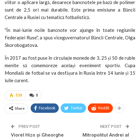
viitor o aplicare largă, deoarece bancnotele pe bază de polimer
sunt de 2,5 ori mai durabile. Este prima emisiune a Băncii
Centrale a Rusiei cu tematică fotbalistică.
”În mai-iunie noile bancnote vor ajunge în toate regiunile
Federației Ruse”, a spus viceguvernatorul Băncii Centrale, Olga
Skorobogatova.
În 2017 au fost puse în circulație monede de 3, 25 și 50 de ruble
menite să comemoreze același eveniment sportiv. Cupa
Mondială de fotbal se va desfășura în Rusia între 14 iunie și 15
iulie curent.
539
0
Share
Facebook
Twitter
ReddIt
PREV POST
NEXT POST
Viorel Hizo și Gheorghe
Mitropolitul Andrei al