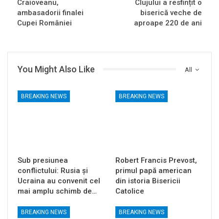
Craioveanu,
Clujului a resfințit o
ambasadorii finalei
biserică veche de
Cupei României
aproape 220 de ani
You Might Also Like
All
BREAKING NEWS
BREAKING NEWS
Sub presiunea
Robert Francis Prevost,
conflictului: Rusia și
primul papă american
Ucraina au convenit cel
din istoria Bisericii
mai amplu schimb de…
Catolice
BREAKING NEWS
BREAKING NEWS