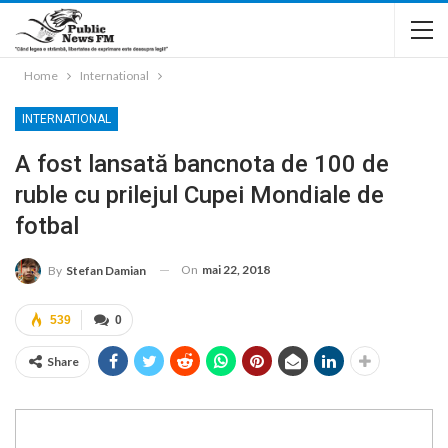
Home
International
INTERNATIONAL
A fost lansată bancnota de 100 de
ruble cu prilejul Cupei Mondiale de
fotbal
On
mai 22, 2018
By
Stefan Damian
539
0
Share