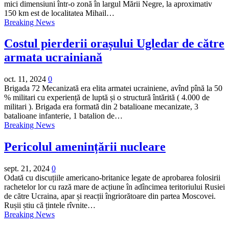
mici dimensiuni într-o zonă în largul Mării Negre, la aproximativ
150 km est de localitatea Mihail…
Breaking News
Costul pierderii orașului Ugledar de către
armata ucrainiană
oct. 11, 2024
0
Brigada 72 Mecanizată era elita armatei ucrainiene, avînd pînă la 50
% militari cu experiență de luptă și o structură întărită ( 4.000 de
militari ). Brigada era formată din 2 batalioane mecanizate, 3
batalioane infanterie, 1 batalion de…
Breaking News
Pericolul amenințării nucleare
sept. 21, 2024
0
Odată cu discuțiile americano-britanice legate de aprobarea folosirii
rachetelor lor cu rază mare de acțiune în adîncimea teritoriului Rusiei
de către Ucraina, apar și reacții îngriorătoare din partea Moscovei.
Rușii știu că țintele rîvnite…
Breaking News