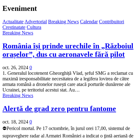
Eveniment
Actualitate
Advertorial
Breaking News
Calendar
Contribuitori
Crestinatate
Cultura
Breaking News
România își prinde urechile în „Războiul
orașelor”, dus cu aeronavele fără pilot
oct. 26, 2024
0
1. Generalul locotenent Gheorghiță Vlad, șeful SMG a reclamat cu
maximă iresponsabilitate necesitatea de a legifera lovirea de către
armata română a dronelor rusești care atacă porturile dunărene ale
Ucrainei, pe teritoriul acestui stat. Au…
Breaking News
Alertă de grad zero pentru fantome
oct. 18, 2024
0
⛔️Pericol mortal. Pe 17 octombrie, în jurul orei 17,00, sistemul de
supraveghere radar al Armatei României a indicat o ţintă aeriană de