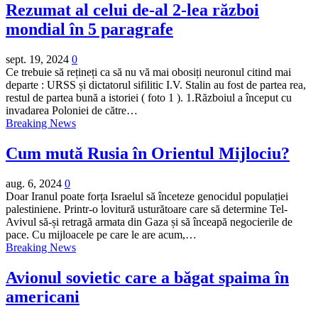
Rezumat al celui de-al 2-lea război
mondial în 5 paragrafe
sept. 19, 2024
0
Ce trebuie să rețineți ca să nu vă mai obosiți neuronul citind mai
departe : URSS și dictatorul sifilitic I.V. Stalin au fost de partea rea,
restul de partea bună a istoriei ( foto 1 ). 1.Războiul a început cu
invadarea Poloniei de către…
Breaking News
Cum mută Rusia în Orientul Mijlociu?
aug. 6, 2024
0
Doar Iranul poate forța Israelul să înceteze genocidul populației
palestiniene. Printr-o lovitură usturătoare care să determine Tel-
Avivul să-și retragă armata din Gaza și să înceapă negocierile de
pace. Cu mijloacele pe care le are acum,…
Breaking News
Avionul sovietic care a băgat spaima în
americani