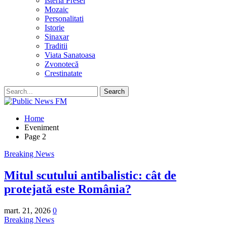
Isteria Presei
Mozaic
Personalitati
Istorie
Sinaxar
Traditii
Viata Sanatoasa
Zvonotecă
Crestinatate
Home
Eveniment
Page 2
Breaking News
Mitul scutului antibalistic: cât de
protejată este România?
mart. 21, 2026
0
Breaking News