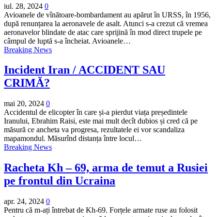
iul. 28, 2024
0
Avioanele de vînătoare-bombardament au apărut în URSS, în 1956,
după renunțarea la aeronavele de asalt. Atunci s-a crezut că vremea
aeronavelor blindate de atac care sprijină în mod direct trupele pe
câmpul de luptă s-a încheiat. Avioanele…
Breaking News
Incident Iran / ACCIDENT SAU
CRIMĂ?
mai 20, 2024
0
Accidentul de elicopter în care și-a pierdut viața președintele
Iranului, Ebrahim Raisi, este mai mult decît dubios și cred că pe
măsură ce ancheta va progresa, rezultatele ei vor scandaliza
mapamondul. Măsurînd distanța între locul…
Breaking News
Racheta Kh – 69, arma de temut a Rusiei
pe frontul din Ucraina
apr. 24, 2024
0
Pentru că m-ați întrebat de Kh-69. Forțele armate ruse au folosit