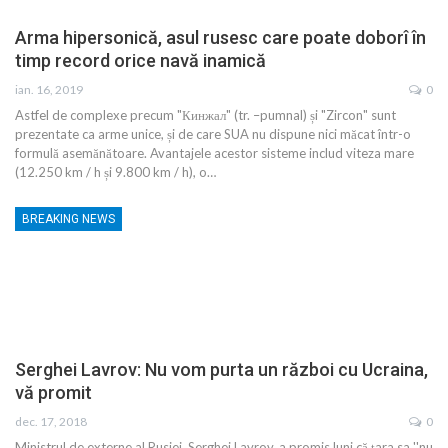
Arma hipersonică, asul rusesc care poate doborî în
timp record orice navă inamică
ian. 16, 2019
0
Astfel de complexe precum "Кинжал" (tr. –pumnal) și "Zircon" sunt
prezentate ca arme unice, și de care SUA nu dispune nici măcat într-o
formulă asemănătoare. Avantajele acestor sisteme includ viteza mare
(12.250 km / h și 9.800 km / h), o…
BREAKING NEWS
Serghei Lavrov: Nu vom purta un război cu Ucraina,
vă promit
dec. 17, 2018
0
Ministrul de externe al Rusiei, Serghei Lavrov, a promis luni că ţara sa ''nu