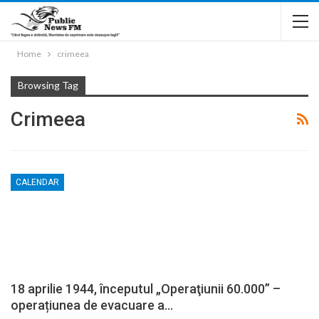
Home
crimeea
Browsing Tag
Crimeea
CALENDAR
18 aprilie 1944, începutul „Operaţiunii 60.000” –
operațiunea de evacuare a…