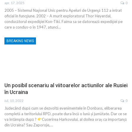
apr. 17, 2025
0
2005 – Sistemul Naţional Unic pentru Apeluri de Urgenţă 112 a intrat
oficial în funcţiune. 2002 – A murit exploratorul Thor Heyerdal,
conducătorul expediţiei Kon-Tiki. Faima sa se datorează expediţiei pe
care a condus-o în 1947, atunci…
BREAKING NEWS
Un posibil scenariu al viitoarelor actiunilor ale Rusiei
în Ucraina
iul. 10, 2022
0
Judecând după cum se dezvoltă evenimentele în Donbass, eliberarea
completă a teritoriului RPD, poate dura încă o lună și jumătate. Dar ce se
va întâmpla după ?
Cucerirea Harkovului, al doilea oraș ca importanță
din Ucraina? Sau Zaporoje,…