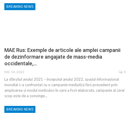
BREAKING NEWS
MAE Rus: Exemple de articole ale amplei campanii
de dezinformare angajate de mass-media
occidentale,…
feb. 14, 2022
0
La sfârșitul anului 2021 – începutul anului 2022, spațiul informațional
mondial s-a confruntat cu o campanie mediatică fără precedent prin
amploarea și modul meticulos în care a fost elaborată, campanie al cărei
scop este de a convinge…
BREAKING NEWS