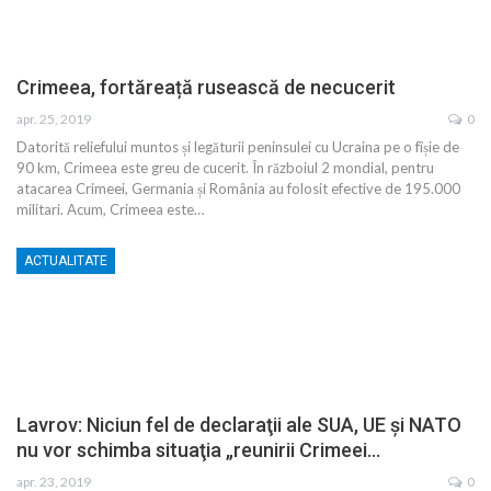
Crimeea, fortăreață rusească de necucerit
apr. 25, 2019
0
Datorită reliefului muntos și legăturii peninsulei cu Ucraina pe o fîșie de
90 km, Crimeea este greu de cucerit. În războiul 2 mondial, pentru
atacarea Crimeei, Germania și România au folosit efective de 195.000
militari. Acum, Crimeea este…
ACTUALITATE
Lavrov: Niciun fel de declaraţii ale SUA, UE şi NATO
nu vor schimba situaţia „reunirii Crimeei…
apr. 23, 2019
0