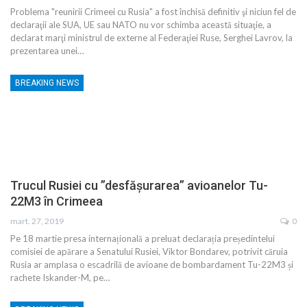
Problema "reunirii Crimeei cu Rusia" a fost închisă definitiv şi niciun fel de
declaraţii ale SUA, UE sau NATO nu vor schimba această situaţie, a
declarat marţi ministrul de externe al Federaţiei Ruse, Serghei Lavrov, la
prezentarea unei…
BREAKING NEWS
Trucul Rusiei cu ”desfășurarea” avioanelor Tu-
22M3 în Crimeea
mart. 27, 2019
0
Pe 18 martie presa internațională a preluat declarația președintelui
comisiei de apărare a Senatului Rusiei, Viktor Bondarev, potrivit căruia
Rusia ar amplasa o escadrilă de avioane de bombardament Tu-22M3 și
rachete Iskander-M, pe…