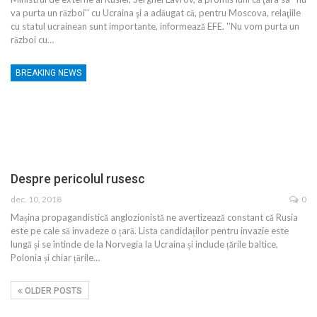
va purta un război'' cu Ucraina şi a adăugat că, pentru Moscova, relaţiile
cu statul ucrainean sunt importante, informează EFE. ''Nu vom purta un
război cu…
BREAKING NEWS
Despre pericolul rusesc
dec. 10, 2018
0
Mașina propagandistică anglozionistă ne avertizează constant că Rusia
este pe cale să invadeze o țară. Lista candidaților pentru invazie este
lungă și se întinde de la Norvegia la Ucraina și include țările baltice,
Polonia și chiar țările…
OLDER POSTS