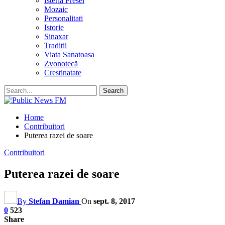
Isteria Presei
Mozaic
Personalitati
Istorie
Sinaxar
Traditii
Viata Sanatoasa
Zvonotecă
Crestinatate
Home
Contribuitori
Puterea razei de soare
Contribuitori
Puterea razei de soare
By
Stefan Damian
On
sept. 8, 2017
0
523
Share