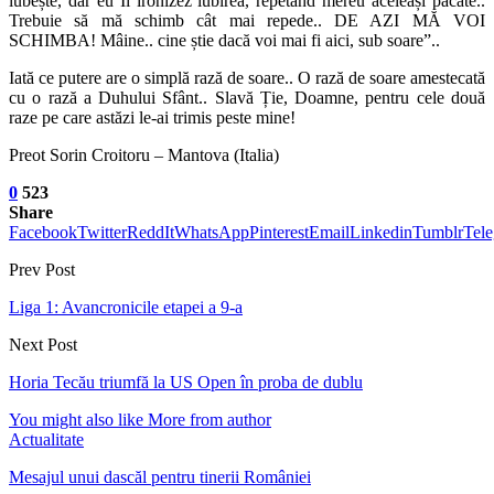
iubește, dar eu Îi ironizez iubirea, repetând mereu aceleași păcate..
Trebuie să mă schimb cât mai repede.. DE AZI MĂ VOI
SCHIMBA! Mâine.. cine știe dacă voi mai fi aici, sub soare”..
Iată ce putere are o simplă rază de soare.. O rază de soare amestecată
cu o rază a Duhului Sfânt.. Slavă Ție, Doamne, pentru cele două
raze pe care astăzi le-ai trimis peste mine!
Preot Sorin Croitoru – Mantova (Italia)
0
523
Share
Facebook
Twitter
ReddIt
WhatsApp
Pinterest
Email
Linkedin
Tumblr
Tel
Prev Post
Liga 1: Avancronicile etapei a 9-a
Next Post
Horia Tecău triumfă la US Open în proba de dublu
You might also like
More from author
Actualitate
Mesajul unui dascăl pentru tinerii României