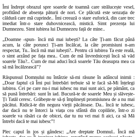
Îmi îndrept obrazul spre soarele de toamnă care strălucește vesel,
profitând de absența păturii de nori. Ce plăcută este senzația de
căldură care mă cuprinde.. Îmi creează o stare euforică, din care trec
imediat într-o stare duhovnicească, mistică. Simt prezența lui
Dumnezeu. Simt iubirea lui Dumnezeu față de mine..
„Doamne -spun- încă mă mai iubești? La câte Ți-am făcut până
acum, la câte porunci Ți-am încălcat, la câte promisiuni n-am
respect
at, Tu.. încă mă mai iubești?.. Pentru că iubirea Ta este reală,
o simt arzând pe fața mea.. Cum de mă învrednicești încă să văd
soarele Tău?.. Cum de mai aduci încă soarele Tău deasupra mea ca
să mă încălzească”?
Răspunsul Domnului nu întârzie să-mi răsune în adâncul inimii :
„Doar faptul că Îmi pui întrebări trebuie să te facă să-Mi înțelegi
iubirea. Cei pe care nu-i mai iubesc nu mai sunt aici, pe pământ, ca
să pună întrebări: sunt în iad. Bucură-te de soarele Meu și slăvește-
Ți Tatăl ceresc. Grăbește-te să-ți împlinești promisiunea de a nu mai
păcătui. Ridică-te din negura vieții păcătoase. Da.. încă te iubesc,
dar dacă nu te întorci la viața cea sfântă din copilărie, într-o zi
soarele va răsări ca de obicei, dar tu nu vei mai fi aici, ca să Mă
întrebi dacă te mai iubesc”!
Plec capul în jos și gândesc: „Are dreptate Domnul.. Încă mă