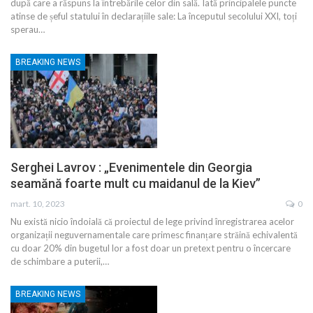
după care a răspuns la întrebările celor din sală. Iată principalele puncte
atinse de șeful statului în declarațiile sale: La începutul secolului XXI, toți
sperau…
BREAKING NEWS
Serghei Lavrov : „Evenimentele din Georgia
seamănă foarte mult cu maidanul de la Kiev”
mart. 10, 2023
0
Nu există nicio îndoială că proiectul de lege privind înregistrarea acelor
organizații neguvernamentale care primesc finanțare străină echivalentă
cu doar 20% din bugetul lor a fost doar un pretext pentru o încercare
de schimbare a puterii,…
BREAKING NEWS