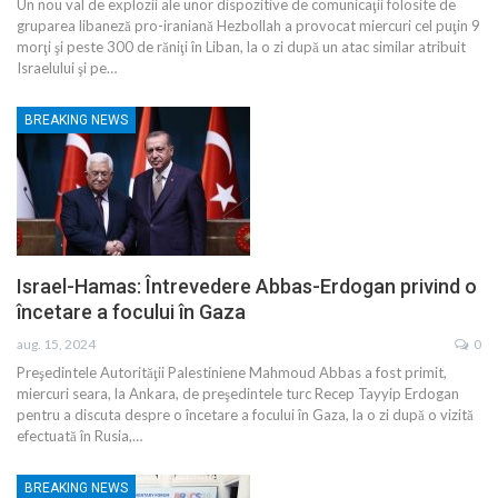
Un nou val de explozii ale unor dispozitive de comunicaţii folosite de
gruparea libaneză pro-iraniană Hezbollah a provocat miercuri cel puţin 9
morţi şi peste 300 de răniţi în Liban, la o zi după un atac similar atribuit
Israelului şi pe…
BREAKING NEWS
Israel-Hamas: Întrevedere Abbas-Erdogan privind o
încetare a focului în Gaza
aug. 15, 2024
0
Preşedintele Autorităţii Palestiniene Mahmoud Abbas a fost primit,
miercuri seara, la Ankara, de preşedintele turc Recep Tayyip Erdogan
pentru a discuta despre o încetare a focului în Gaza, la o zi după o vizită
efectuată în Rusia,…
BREAKING NEWS