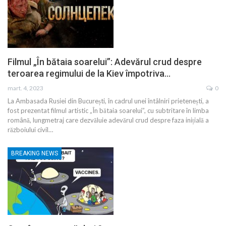
Filmul „În bătaia soarelui”: Adevărul crud despre
teroarea regimului de la Kiev împotriva…
mart. 4, 2023
0
La Ambasada Rusiei din București, în cadrul unei întâlniri prietenești, a
fost prezentat filmul artistic „În bătaia soarelui”, cu subtritare în limba
română, lungmetraj care dezvăluie adevărul crud despre faza inițială a
războiului civil…
BREAKING NEWS