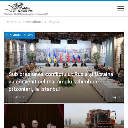
Home
International
Page 2
BREAKING NEWS
Sub presiunea conflictului: Rusia și Ucraina
au convenit cel mai amplu schimb de
prizonieri, la Istanbul
iun. 4, 2025
0