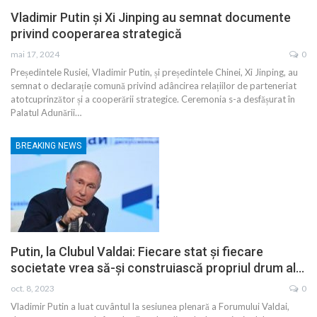
Vladimir Putin și Xi Jinping au semnat documente
privind cooperarea strategică
mai 17, 2024
0
Președintele Rusiei, Vladimir Putin, și președintele Chinei, Xi Jinping, au
semnat o declarație comună privind adâncirea relațiilor de parteneriat
atotcuprinzător și a cooperării strategice. Ceremonia s-a desfășurat în
Palatul Adunării…
BREAKING NEWS
Putin, la Clubul Valdai: Fiecare stat și fiecare
societate vrea să-și construiască propriul drum al…
oct. 8, 2023
0
Vladimir Putin a luat cuvântul la sesiunea plenară a Forumului Valdai,