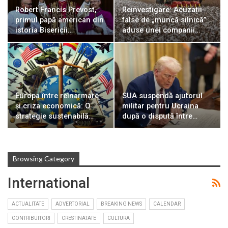
Robert Francis Prevost,
Reinvestigare: Acuzații
primul papă american din
false de „muncă silnică”
istoria Bisericii…
aduse unei companii…
Europa între reînarmare
SUA suspendă ajutorul
și criza economică: O
militar pentru Ucraina
strategie sustenabilă…
după o dispută între…
Browsing Category
International
ACTUALITATE
ADVERTORIAL
BREAKING NEWS
CALENDAR
CONTRIBUITORI
CRESTINATATE
CULTURA